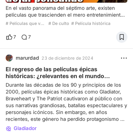
En el vasto panorama del séptimo arte, existen
películas que trascienden el mero entretenimiento
para convertirse en verdaderas obras maestras que
# Películas que volverías a ver
# De culto
# Película histórica
nos invitan a reflexionar sobre la condición
humana, la lucha por la libertad y el valor de la
7
7
individualidad. Entre estas joyas cinematográficas
se encuentran "Corazón Valiente", "La Sociedad de
los Poetas Muertos", "El Patriota", "Nacido el 4 de
marurdad
23 de diciembre de 2024
Julio
El regreso de las películas épicas
históricas: ¿relevantes en el mundo
contemporáneo?
Durante las décadas de los 90 y principios de los
2000, películas épicas históricas como Gladiator,
Braveheart y The Patriot cautivaron al público con
sus narrativas grandiosas, batallas espectaculares y
personajes icónicos. Sin embargo, en años
recientes, este género ha perdido protagonismo en
las taquillas, desplazado por los blockbusters de
Gladiador
superhéroes y las franquicias. A pesar de ello,