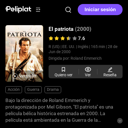
Iniciar sesión
El patriota
(2000)
7.6
R (US) |
EE. UU. |
Inglés |
165 min |
28 de
Jun de 2000
Dirigida por:
Roland Emmerich
Quiero ver
Ver
Reseña
Ver tráiler
Acción
Guerra
Drama
Bajo la dirección de Roland Emmerich y
protagonizada por Mel Gibson, "El patriota" es una
película bélica histórica estrenada en 2000. La
película está ambientada en la Guerra de la
Independencia estadounidense y cuenta la historia