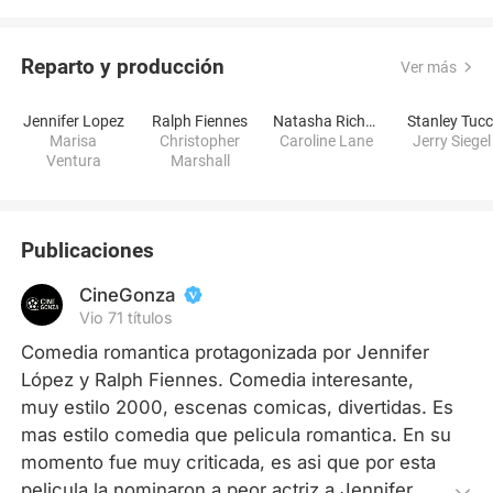
Reparto y producción
Ver más
Jennifer Lopez
Ralph Fiennes
Natasha Richardson
Stanley Tucc
Marisa
Christopher
Caroline Lane
Jerry Siegel
Ventura
Marshall
Publicaciones
CineGonza
Vio 71 títulos
Comedia romantica protagonizada por Jennifer 
López y Ralph Fiennes. Comedia interesante, 
muy estilo 2000, escenas comicas, divertidas. Es 
mas estilo comedia que pelicula romantica. En su 
momento fue muy criticada, es asi que por esta 
pelicula la nominaron a peor actriz a Jennifer 