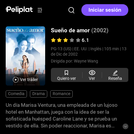
Iniciar sesión
Sueño de amor
(2002)
6.1
PG-13 (US) |
EE. UU. |
Inglés |
105 min |
13
de Dic de 2002
Dirigida por:
Wayne Wang
Quiero ver
Ver
Reseña
Ver tráiler
Comedia
Drama
Romance
Un día Marisa Ventura, una empleada de un lujoso
hotel en Manhattan, juega con la idea de ser la
sofisticada huésped Caroline Lane y se prueba un
vestido de ella. Sin poder reaccionar, Marisa es
confundida con Caroline y conoce a Christopher