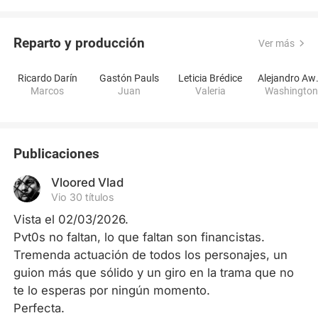
Reparto y producción
Ver más
Ricardo Darín
Gastón Pauls
Leticia Brédice
Alej
Marcos
Juan
Valeria
Washingto
Publicaciones
Vloored Vlad
Vio 30 títulos
Vista el 02/03/2026.

Pvt0s no faltan, lo que faltan son financistas. 

Tremenda actuación de todos los personajes, un 
guion más que sólido y un giro en la trama que no 
te lo esperas por ningún momento. 

Perfecta.