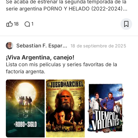
Se acaba de estrenar la segunda temporada de la
serie argentina PORNO Y HELADO (2022-2024)
escrita, dirigida y protagonizada por Martín
Piroyansky. Luego del rotundo éxito de la primera
18
1
temporada, lanzada en 2022 por la plataforma de
streaming Prime Video, fue renovada para una
segunda temporada con los mismos actores y
Sebastian F. Esparza
18 de septiembre de 2025
nuevas incorporaciones. La apuesta de esta nueva
¡Viva Argentina, canejo!
entrega es mucho más delirant
Lista con mis películas y series favoritas de la
factoría argenta.