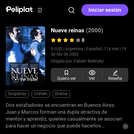
Iniciar sesión
Nueve reinas
(2000)
8
R (US) |
Argentina |
Español |
114 min |
19
de Abr de 2002
Dirigida por:
Fabián Bielinsky
Quiero ver
Ver
Reseña
Ver tráiler
Suspenso
Crimen
Drama
Dos estafadores se encuentran en Buenos Aires:
Juan y Marcos forman una dupla atractiva de
mentor y aprendiz, quienes casualmente se asocian
para hacer un negocio que puede hacerlos
millonarios. La oportunidad es única, tienen en sus