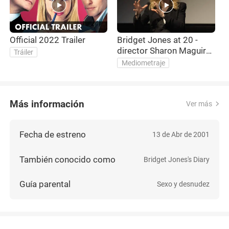
Official 2022 Trailer
Bridget Jones at 20 -
director Sharon Maguire
Tráiler
in conversation | BFI
Mediometraje
Woman with a Movie
Camera Q&A
Más información
Ver más
Fecha de estreno
13 de Abr de 2001
También conocido como
Bridget Jones's Diary
Guía parental
Sexo y desnudez