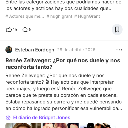
Entre las categorizaciones que podríamos hacer de
los actores y actrices hay dos cualidades que
valoro y que siempre me vienen a la mente al
# Actores que mejoran con la edad
# hugh grant
# HughGrant
momento de hacer una reseña: si son versátiles y
si son camaleónicos. Los versátiles Con
15
5
versatilidad, entiendo su capacidad de hacer de
buenos o malos, de héroes o villanos. Y también a
su plasticidad genérica: que se sientan cómodos
Esteban Eordogh
28 de abril de 2026
tanto en la comedia como
Renée Zellweger: ¿Por qué nos duele y nos
reconforta tanto?
Renée Zellweger: ¿Por qué nos duele y nos
reconforta tanto? 🎬 Hay actrices que interpretan
personajes, y luego está Renée Zellweger, que
parece que te presta su corazón en cada escena.
Estaba repasando su carrera y me quedé pensando
en cómo ha logrado personificar esa vulnerabilidad
que todos sentimos, pero que pocos nos
El diario de Bridget Jones
atrevemos a mostrar. Si hoy tuvieran que quedarse