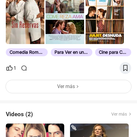
Sus personajes no son heroínas inalcanzables; son
mujeres que intentan descifrar la vida, igual que
nosotros. De estas tres, ¿cuál es la que más les ha
marcado? ¿O creen que hay otra donde brille más?
Los leo abajo. 👇
Comedia Romántica
Para Ver en una Cita
Cine para Chicas
1
Ver más
Videos (2)
Ver más