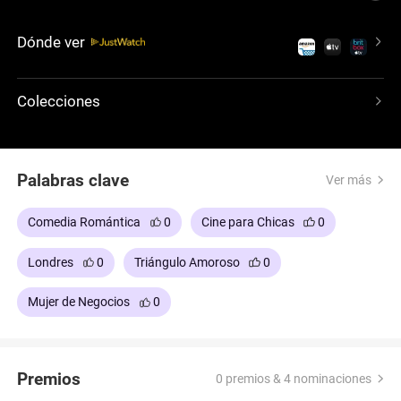
enamora de Daniel Cleaver, su jefe, aunque también
recibe la inesperada atención de Mark Darcy, un
Dónde ver
vecino de la infancia. Basada en la novela de Helen
Fielding, la historia remite a la novela Orgullo y
Prejuicio, y cuenta con una querible Renée
Colecciones
Zellwegger y con Colin Firth emulando al Mr. Darcy
de la miniserie de la BBC.
Palabras clave
Ver más
Comedia Romántica
0
Cine para Chicas
0
Londres
0
Triángulo Amoroso
0
Mujer de Negocios
0
Premios
0 premios & 4 nominaciones