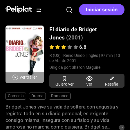
Iniciar sesión
El diario de Bridget
Jones
(2001)
6.8
R (US) |
Reino Unido |
Inglés |
97 min |
13
de Abr de 2001
Dirigida por:
Sharon Maguire
Ver tráiler
Quiero ver
Ver
Reseña
Comedia
Drama
Romance
Bridget Jones vive su vida de soltera con angustia y
registra todo en su diario personal; es exigente
consigo misma, insegura con su físico y su vida
amorosa no marcha como quisiera. Bridget se