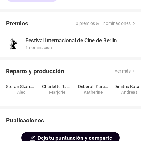
Premios
0 premios & 1 nominaciones
Festival Internacional de Cine de Berlín
1 nominación
Reparto y producción
Ver más
Stellan Skarsgård
Charlotte Rampling
Deborah Kara Unger
Alec
Marjorie
Katherine
Andreas
Publicaciones
Deja tu puntuación y comparte