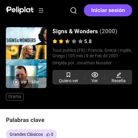
Iniciar sesión
Signs & Wonders
(2000)
5.8
Tous publics (FR) |
Francia, Grecia |
Inglés,
Griego |
105 min |
9 de Feb de 2001
Dirigida por:
Jonathan Nossiter
Quiero ver
Ver
Reseña
Ver tráiler
Drama
Palabras clave
Grandes Clásicos
0