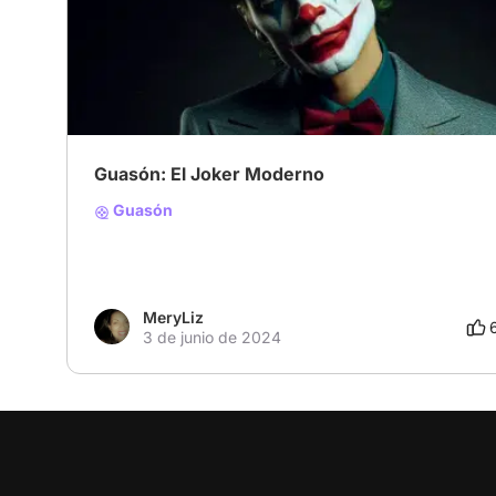
# Villanos encantadores
# Comedia
# Crimen
Guasón: El Joker Moderno
Guasón
MeryLiz
3 de junio de 2024