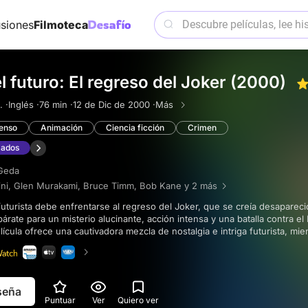
siones
Filmoteca
 futuro: El regreso del Joker (2000)
 ·
Inglés ·
76 min ·
12 de Dic de 2000 ·
Más
enso
Animación
Ciencia ficción
Crimen
mados
Geda
ini
,
Glen Murakami
,
Bruce Timm
,
Bob Kane
y 2 más
rate para un misterio alucinante, acción intensa y una batalla contra el
lícula ofrece una cautivadora mezcla de nostalgia e intriga futurista, mie
l manto de Batman.
eseña
Puntuar
Ver
Quiero ver