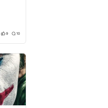
9
10
e