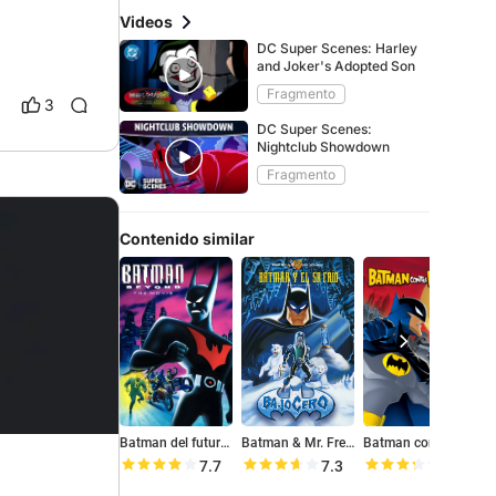
Videos
DC Super Scenes: Harley
and Joker's Adopted Son
Fragmento
3
DC Super Scenes:
Nightclub Showdown
Fragmento
Contenido similar
Batman del futuro: la película
Batman & Mr. Freeze: SubZero
Batman contra Drácula
7.7
7.3
6.6