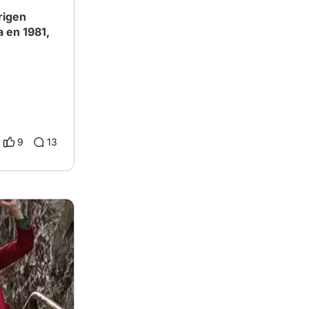
rigen
a en 1981,
9
13