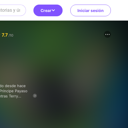
Crear
Iniciar sesión
7.7
/10
 Príncipe Payaso
ntras Terry