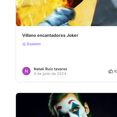
# Villanos encantadores
# Película histórica
# Temporadade Premios 2024
Villano encantadores Joker
Guasón
Natali Ruíz tavarez
1
4 de junio de 2024