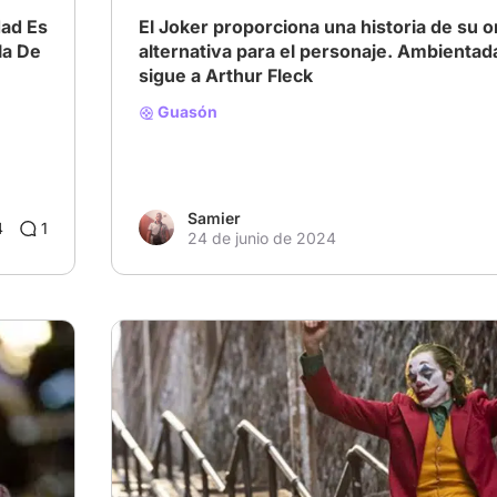
dad Es
El Joker proporciona una historia de su o
De
alternativa para el personaje. Ambientad
sigue a Arthur Fleck
Guasón
Samier
4
1
24 de junio de 2024
# Villanos encantadores
# Otros
# De culto