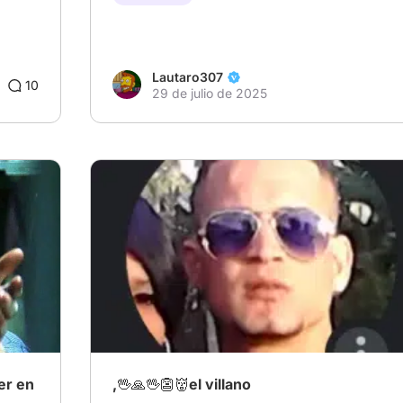
Lautaro307
10
29 de julio de 2025
# El auge de los antihéroes
er en
,🖖🙏🖖👺👹el villano