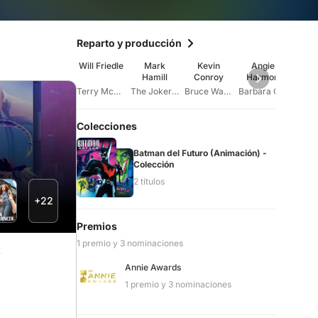
Reparto y producción
Will Friedle
Mark
Kevin
Angie
De
Hamill
Conroy
Harmon
Stoc
Terry McGinnis (voice)
The Joker (voice)
Bruce Wayne (voice)
Barbara Gordon (voice)
Colecciones
Batman del Futuro (Animación) -
Colección
2 títulos
+22
Premios
1 premio y 3 nominaciones
Annie Awards
1 premio y 3 nominaciones