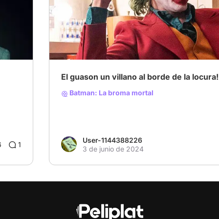
# Villanos encantadores
# DC
# Crimen
El guason un villano al borde de la locura!
Batman: La broma mortal
User-1144388226
6
1
3 de junio de 2024