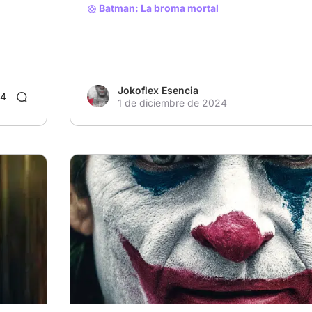
Batman: La broma mortal
Jokoflex Esencia
4
1 de diciembre de 2024
# Villanos encantadores
# Suspenso
# Desastr