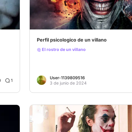
# Villanos encantadores
# Desastre
# Bélica
Perfil psicologico de un villano
El rostro de un villano
User-1139809516
0
1
3 de junio de 2024