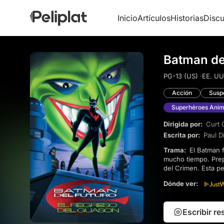
Inicio
Artículos
Historias
Discu
Batman del
PG-13 (US) ·
EE. UU.
Acción
Susp
Superhéroes Ani
Dirigida por:
Curt 
Escrita por:
Paul D
Trama:
El Batman futurista debe enfrentarse al regreso del Joker, que se creía desaparecido desde hace
mucho tiempo. Prepá
del Crimen. Esta pe
McGinnis retoma e
Dónde ver:
Escribir r