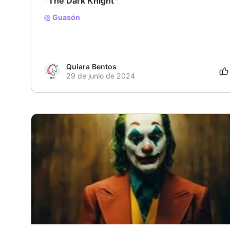
"The Dark Knight"
Guasón
Quiara Bentos
29 de junio de 2024
# Villanos encantadores
# Drama
# Familia