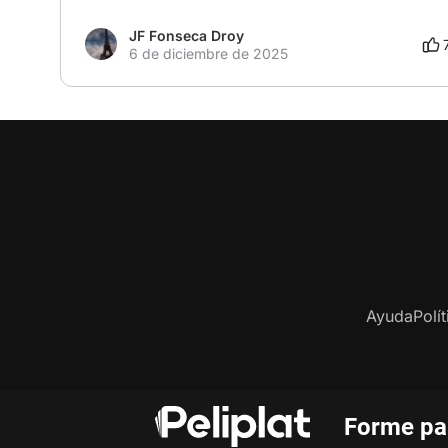
JF Fonseca Droy
6 de diciembre de 2025
Ayuda
Polí
Forme par
Co