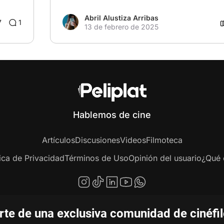
Abril Alustiza Arribas
7
1
13 de febrero de 2025
Hablemos de cine
Artículos
Discusiones
Videos
Filmoteca
tica de Privacidad
Términos de Uso
Opinión del usuario
¿Qué e
te de una exclusiva comunidad de cinéfi
pyright © 2020-2026 Peliplat Technology Co., Ltd. Todos los derechos reservad