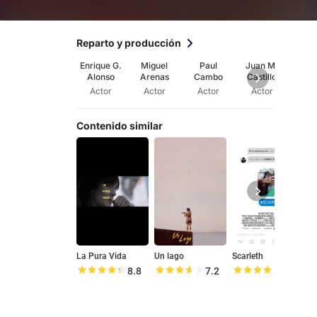
Reparto y producción
Enrique G.
Miguel
Paul
Juan M.
Julio 
Alonso
Arenas
Cambo
Castillo
Actor
Actor
Actor
Actor
Ac
Contenido similar
La Pura Vida
Un lago
Scarleth
8.8
7.2
8.0