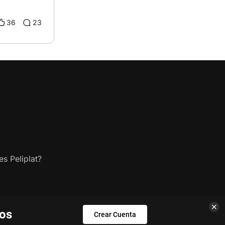
36
23
s Peliplat?
los
Crear Cuenta
os.