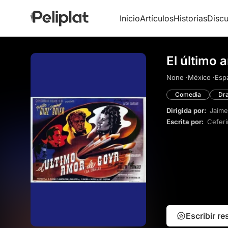
Inicio
Artículos
Historias
Discu
El último 
None ·
México ·
Espa
Comedia
Dr
Dirigida por:
Jaime
Escrita por:
Ceferi
Escribir r