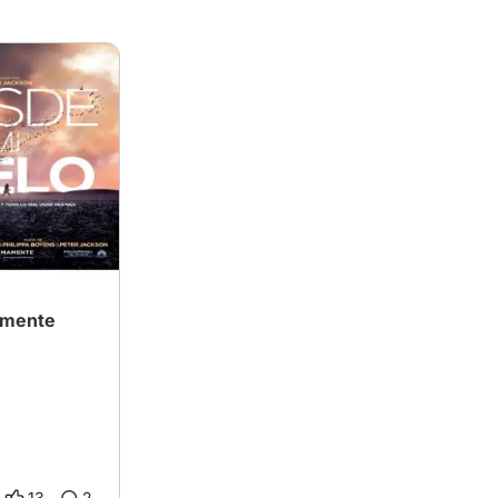
uamente
13
2