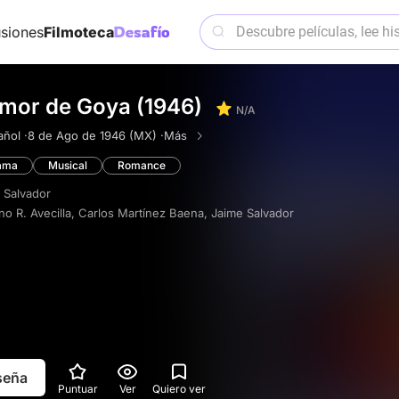
siones
Filmoteca
amor de Goya (1946)
N/A
ñol ·
8 de Ago de 1946 (MX) ·
Más
ama
Musical
Romance
 Salvador
no R. Avecilla
,
Carlos Martínez Baena
,
Jaime Salvador
eseña
Puntuar
Ver
Quiero ver