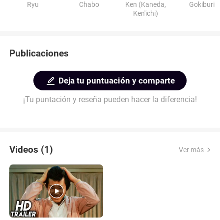
Ryu
Chabo
Ken (Kaneda,
Gokiburi
Ken'ichi)
Publicaciones
Deja tu puntuación y comparte
¡Tu puntación y reseña pueden hacer la diferencia!
Videos (1)
Ver más