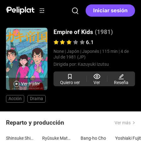
Iniciar sesión
Empire of Kids
(1981)
6.1
None |
Japón |
Japonés |
115 min |
4 de
Jul de 1981 (JP)
Dirigida por:
Kazuyuki Izutsu
Quiero ver
Ver
Reseña
Ver tráiler
Acción
Drama
Reparto y producción
Ver más
Shinsuke Shimada
Ryûsuke Matsumoto
Bang-ho Cho
Yoshiaki Fuji