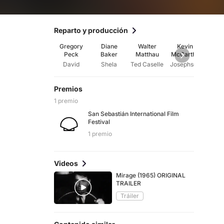
Reparto y producción
Gregory
Diane
Walter
Kevin
Ja
Peck
Baker
Matthau
McCarthy
Wes
David
Shela
Ted Caselle
Josephson
Les
Premios
1 premio
San Sebastián International Film
Festival
1 premio
Videos
Mirage (1965) ORIGINAL
TRAILER
Tráiler