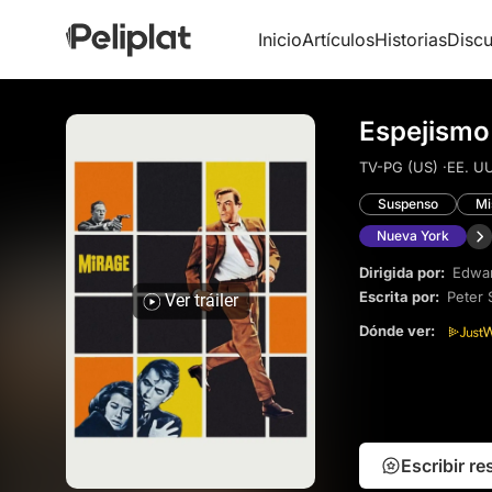
Inicio
Artículos
Historias
Discu
Espejismo
TV-PG (US) ·
EE. UU
Suspenso
Mi
Nueva York
Dirigida por:
Edwa
Escrita por:
Peter 
Ver tráiler
Dónde ver:
Escribir r