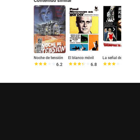
Contenido similar
Noche de tensión
El blanco móvil
La señal de la muerte
N
6.2
6.8
6.3