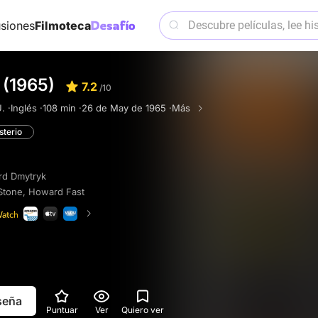
siones
Filmoteca
 (1965)
7.2
/10
. ·
Inglés ·
108 min ·
26 de May de 1965 ·
Más
sterio
rd Dmytryk
Stone
,
Howard Fast
eseña
Puntuar
Ver
Quiero ver