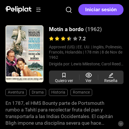
Iniciar sesión
Motín a bordo
(1962)
7.2
Approved (US) |
EE. UU. |
Inglés, Polinesio,
Francés, Holandés |
178 min |
8 de Nov de
1962
Dirigida por:
Lewis Milestone,
Carol Reed,
Geo
Quiero ver
Ver
Reseña
Aventura
Drama
Historia
Romance
En 1787, el HMS Bounty parte de Portsmouth
rumbo a Tahití para recolectar fruta del pan y
transportarla a las Indias Occidentales. El capitán
Bligh impone una disciplina severa que hace