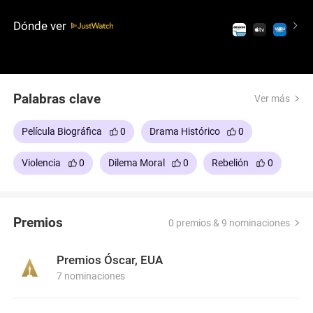
insoportable el viaje. Tras el respiro en Tahití, el
regreso desencadena una rebelión encabezada por
Dónde ver
el primer oficial Fletcher Christian contra Bligh.
Palabras clave
Ver más
Película Biográfica
0
Drama Histórico
0
Violencia
0
Dilema Moral
0
Rebelión
0
Premios
0 premios & 9 nominaciones
Premios Óscar, EUA
7 nominaciones