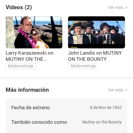
Videos (2)
Ver más
Larry Karaszewski on
John Landis on MUTINY
MUTINY ON THE
ON THE BOUNTY
BOUNTY (1962)
Mediometraje
Mediometraje
Más información
Ver más
Fecha de estreno
8 de Nov de 1962
También conocido como
Mutiny on the Bounty