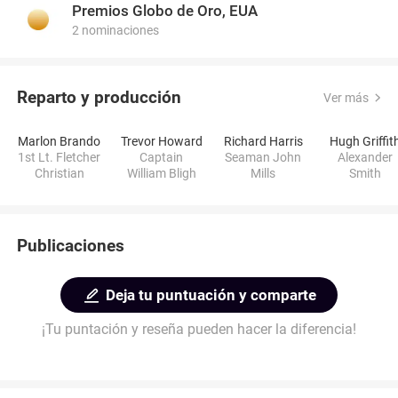
Premios Globo de Oro, EUA
2 nominaciones
Reparto y producción
Ver más
Marlon Brando
Trevor Howard
Richard Harris
Hugh Griffit
1st Lt. Fletcher
Captain
Seaman John
Alexander
Christian
William Bligh
Mills
Smith
Publicaciones
Deja tu puntuación y comparte
¡Tu puntación y reseña pueden hacer la diferencia!