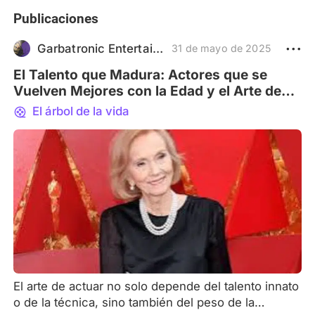
Publicaciones
Garbatronic Entertainment Film
31 de mayo de 2025
El Talento que Madura: Actores que se
Vuelven Mejores con la Edad y el Arte de
Interpretar con Experiencia
El árbol de la vida
El arte de actuar no solo depende del talento innato
o de la técnica, sino también del peso de la