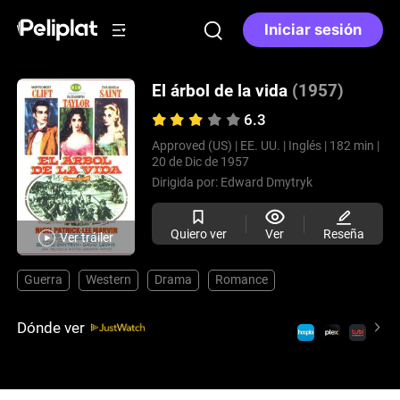
Iniciar sesión
El árbol de la vida
(1957)
6.3
Approved (US) |
EE. UU. |
Inglés |
182 min |
20 de Dic de 1957
Dirigida por:
Edward Dmytryk
Quiero ver
Ver
Reseña
Ver tráiler
Guerra
Western
Drama
Romance
Dónde ver