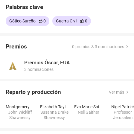
Palabras clave
Gótico Sureño
0
Guerra Civil
0
Premios
0 premios & 3 nominaciones
Premios Óscar, EUA
3 nominaciones
Reparto y producción
Ver más
Montgomery Clift
Elizabeth Taylor
Eva Marie Saint
Nigel Patric
John Wickliff
Susanna Drake
Nell Gaither
Professor
Shawnessy
Shawnessy
Jerusalem
Webster Stil