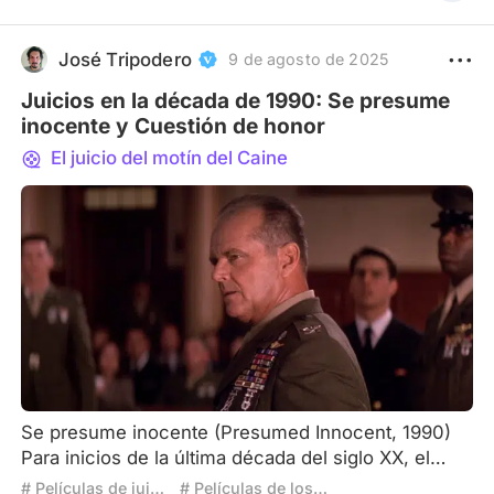
hace latir su vena fílmica una vez más. Un film
testamentario. Sucedió lo mismo con muchos otros
realizadores; no hace mucho, vimos el estreno por
José Tripodero
9 de agosto de 2025
Net
Juicios en la década de 1990: Se presume
inocente y Cuestión de honor
El juicio del motín del Caine
Se presume inocente (Presumed Innocent, 1990)
Para inicios de la última década del siglo XX, el
nombre de Alan J. Pakula no hacía demasiado eco,
# Películas de juicio
# Películas de los 90