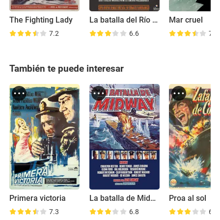
The Fighting Lady
La batalla del Río de la Plata
Mar cruel
7.2
6.6
7.4
También te puede interesar
Primera victoria
La batalla de Midway
Proa al sol
7.3
6.8
6.3