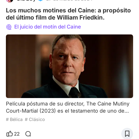
Los muchos motines del Caine: a propósito
del último film de William Friedkin.
El juicio del motín del Caine
Película póstuma de su director, The Caine Mutiny
Court-Martial (2023) es el testamento de uno de
los más importantes realizadores de la historia del
# Bélica
# Clásico
cine: William Friedkin (1935-2023). Es misterioso
cómo un cineasta se despide, con una película que
22