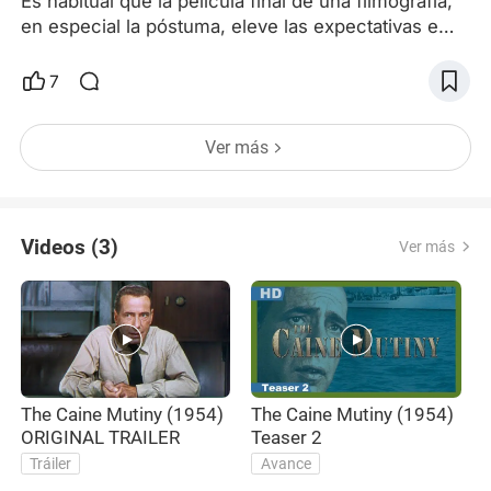
Es habitual que la película final de una filmografía,
en especial la póstuma, eleve las expectativas e
idealice esa obra sin importar la calidad. William
Friedkin antes de dejar esta dimensión dirigió una
7
última película: el telefilm The Caine Mutiny Court-
Martial, la transposición de una obra teatral escrita
Ver más
por Herman Wouk en 1953, sobre su propia novela
llamada The Caine Mutiny. De este libro y
Videos (3)
Ver más
The Caine Mutiny (1954)
The Caine Mutiny (1954)
T
ORIGINAL TRAILER
Teaser 2
T
Tráiler
Avance