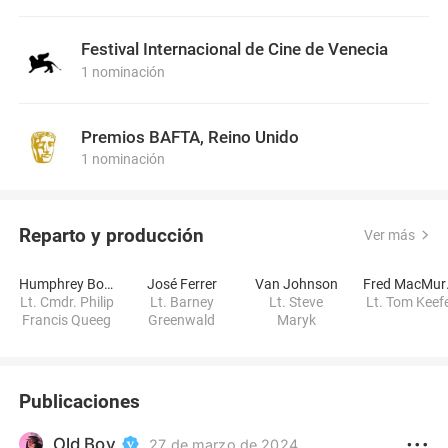
Festival Internacional de Cine de Venecia
1 nominación
Premios BAFTA, Reino Unido
1 nominación
Reparto y producción
Ver más
Humphrey Bogart
José Ferrer
Van Johnson
Fr
Lt. Cmdr. Philip
Lt. Barney
Lt. Steve
Lt. Tom Keef
Francis Queeg
Greenwald
Maryk
Publicaciones
Old Boy
27 de marzo de 2024