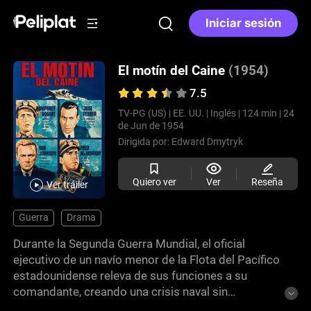
Iniciar sesión
El motín del Caine
(1954)
7.5
TV-PG (US) |
EE. UU. |
Inglés |
124 min |
24
de Jun de 1954
Dirigida por:
Edward Dmytryk
Quiero ver
Ver
Reseña
Ver tráiler
Guerra
Drama
Durante la Segunda Guerra Mundial, el oficial
ejecutivo de un navío menor de la Flota del Pacífico
estadounidense releva de sus funciones a su
comandante, creando una crisis naval sin
precedentes. En los procedimientos de corte