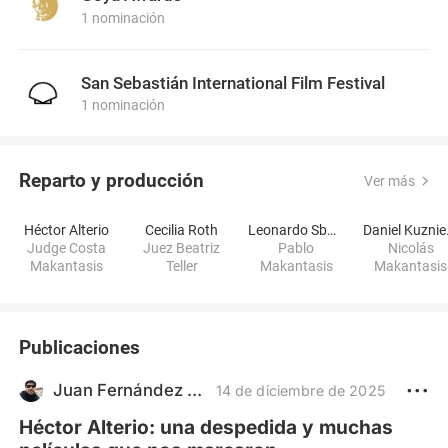
1 nominación
San Sebastián International Film Festival
1 nominación
Reparto y producción
Ver más
Héctor Alterio
Cecilia Roth
Leonardo Sbaraglia
Dan
Judge Costa
Juez Beatriz
Pablo
Nicolás
Makantasis
Teller
Makantasis
Makantasis
Publicaciones
Juan Fernández "Juanette"
14 de diciembre de 2025
Héctor Alterio: una despedida y muchas