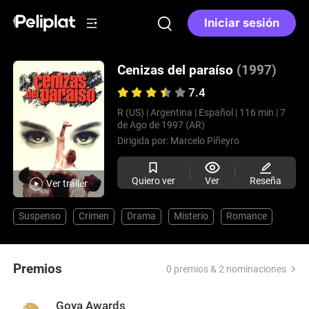
Iniciar sesión
Cenizas del paraíso
(1997)
7.4
R (US) |
Argentina |
Español |
116 min |
7
de Ago de 1997 (AR)
Dirigida por:
Marcelo Piñeyro
Quiero ver
Ver
Reseña
Ver tráiler
Suspenso
Crimen
Drama
Misterio
Romance
Premios
0 premios & 2 nominaciones
Goya Awards