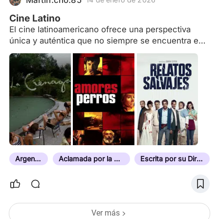
uno de esos c
Cine Latino
El cine latinoamericano ofrece una perspectiva
única y auténtica que no siempre se encuentra en
el cine mainstream. Si te interesa explorar nuevas
narrativas, estilos visuales y temas profundos, es
una excelente opción.
Argentina
Aclamada por la Crítica
Escrita por su Director
Ver más