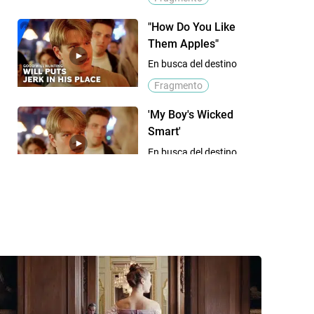
"How Do You Like
Them Apples"
En busca del destino
Fragmento
'My Boy's Wicked
Smart'
En busca del destino
Fragmento
'Your Move Chief'
En busca del destino
Fragmento
'It's Not Your Fault'
En busca del destino