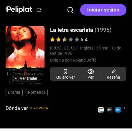
Iniciar sesión
La letra escarlata
(1995)
5.4
R (US) |
EE. UU. |
Inglés |
135 min |
13 de
Oct de 1995
Dirigida por:
Roland Joffé
Quiero ver
Ver
Reseña
Ver tráiler
Drama
Romance
Dónde ver