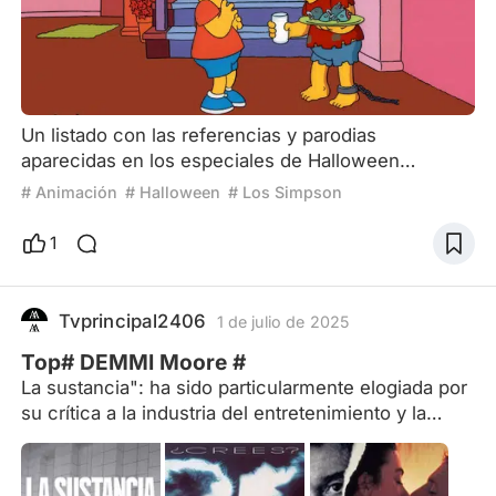
Un listado con las referencias y parodias
aparecidas en los especiales de Halloween
séptimo al noveno de Los Simpsons. The
# Animación
# Halloween
# Los Simpson
Simpsons Halloween Special VII [8x01] (1996)
Introducción Cuando Homero enciende la linterna
1
de calabaza y accidentalmente se prende fuego, es
una referencia a The Burning (1981). Segmento 1:
The Thing and I El título es un juego de palabras
Tvprincipal2406
1 de julio de 2025
que amalgama los títulos The King a
Top# DEMMI Moore #
La sustancia": ha sido particularmente elogiada por
su crítica a la industria del entretenimiento y la
presión sobre las mujeres para mantener una
apariencia de juventud , por este papel Moore fue
nominada a un Globo de Oro y una nominación al