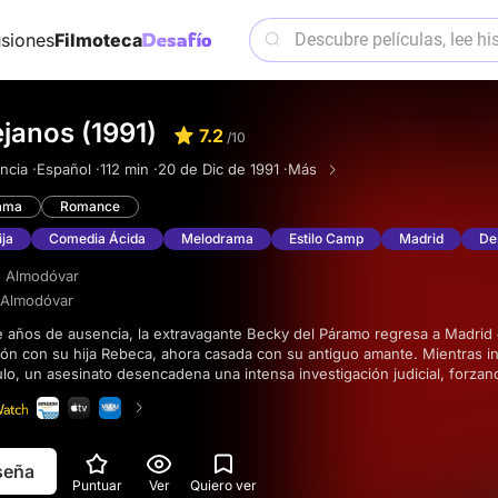
siones
Filmoteca
janos (1991)
7.2
/10
ncia ·
Español ·
112 min ·
20 de Dic de 1991 ·
Más
ama
Romance
ja
Comedia Ácida
Melodrama
Estilo Camp
Madrid
De
 Almodóvar
 Almodóvar
ión con su hija Rebeca, ahora casada con su antiguo amante. Mientras i
ulo, un asesinato desencadena una intensa investigación judicial, forzan
 pasado.
eseña
Puntuar
Ver
Quiero ver