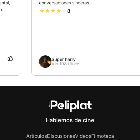
ntal, 
conversaciones sinceras.
el 
8
Super harry
Vio 198 títulos
Hablemos de cine
Artículos
Discusiones
Videos
Filmoteca