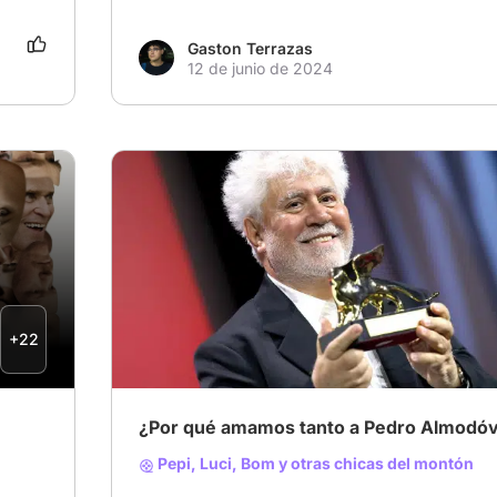
Gaston Terrazas
12 de junio de 2024
# Pedro Almodóvar
# Cine español
+22
¿Por qué amamos tanto a Pedro Almodó
Pepi, Luci, Bom y otras chicas del montón