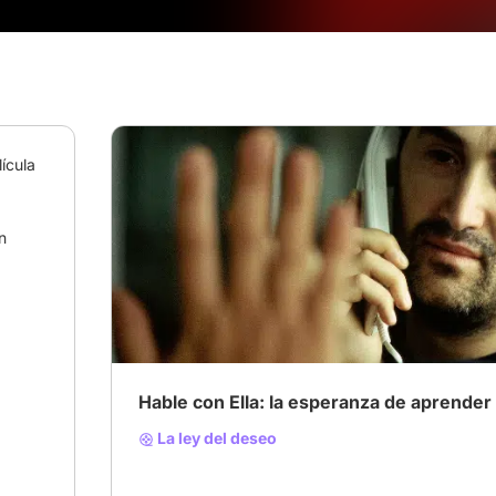
cula 
 
# Películas que volverías a ver
# Película muda
# Suspenso
Hable con Ella: la esperanza de aprender
La ley del deseo