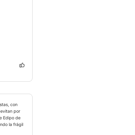
stas, con 
vitan por 
e Edipo de 
do la frágil 