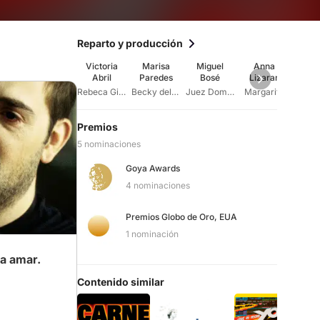
Reparto y producción
Victoria
Marisa
Miguel
Anna
May
Abril
Paredes
Bosé
Lizaran
O'Wi
Rebeca Giner
Becky del Páramo
Juez Domínguez
Margarita
Premios
5 nominaciones
Goya Awards
4 nominaciones
Premios Globo de Oro, EUA
1 nominación
 a amar.
Contenido similar