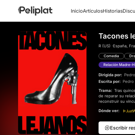
Inicio
Artículos
Historias
Discu
Tacones le
R (US) ·
España, Fra
Comedia
Dr
Relación Madre-Hi
Dirigida por:
Pedro
Escrita por:
Pedro
Trama:
Tras quince años de ausencia, la extravagante Becky del Páramo regresa a Madrid con la intención
de reparar su relac
reconstruir su vínc
a enfrentarse a su
Dónde ver:
Escribir r