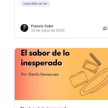
Imperdible de Ver
Francis Cobo
25 de mayo de 2025
# Finales inesperados
# Crimen
# Drama