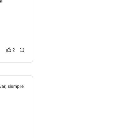
a
2
ar, siempre 