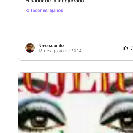
El sabor de lo inesperado
Tacones lejanos
Navasdanilo
17
13 de agosto de 2024
# Duplas del cine: actor y director
# Otros
# Erótico