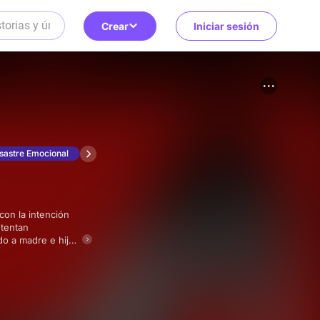
Crear
Iniciar sesión
sastre Emocional
ntentan
do a madre e hija