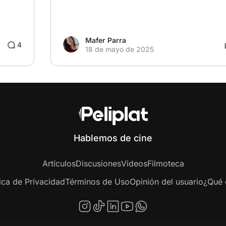
Mafer Parra
4
18 de mayo de 2025
Hablemos de cine
Artículos
Discusiones
Videos
Filmoteca
tica de Privacidad
Términos de Uso
Opinión del usuario
¿Qué e