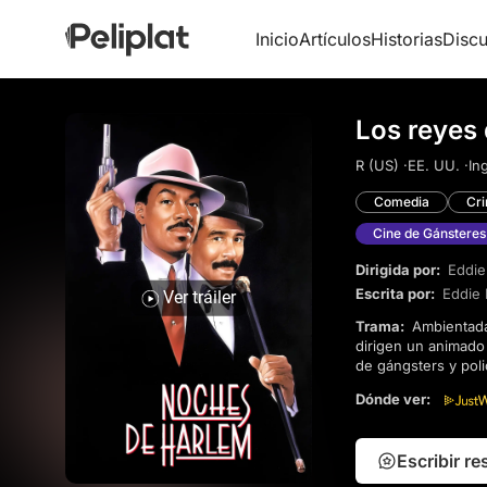
Inicio
Artículos
Historias
Discu
Los reyes 
R (US) ·
EE. UU. ·
Ing
Comedia
Cr
Cine de Gánsteres
Dirigida por:
Eddi
Escrita por:
Eddie
Ver tráiler
Trama:
Ambientada en el vibrante Harlem de finales de los años 30, "Sugar" Ray y Vernest "Quick" Brown
dirigen un animado
de gángsters y polic
formando equipo con
Dónde ver:
espíritu de la époc
supervivencia.
Escribir r