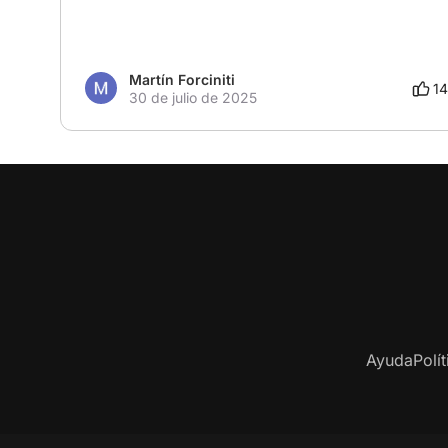
Martín Forciniti
14
30 de julio de 2025
Ayuda
Polí