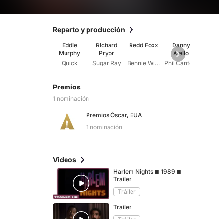
Reparto y producción
Eddie
Richard
Redd Foxx
Danny
Mic
Murphy
Pryor
Aiello
Ler
Quick
Sugar Ray
Bennie Wilson
Phil Cantone
Premios
1 nominación
Premios Óscar, EUA
1 nominación
Videos
Harlem Nights ≣ 1989 ≣
Trailer
Tráiler
Trailer