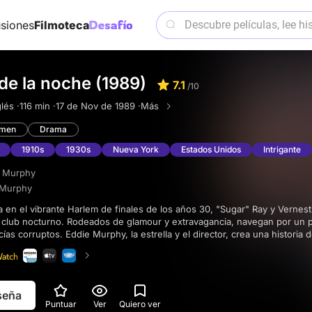
siones
Filmoteca
de la noche (1989)
7.1
/10
lés ·
116 min ·
17 de Nov de 1989 ·
Más
imen
Drama
1910s
1930s
Nueva York
Estados Unidos
Intrigante
e Murphy
 Murphy
 club nocturno. Rodeados de glamour y extravagancia, navegan por un 
ías corruptos. Eddie Murphy, la estrella y el director, crea una historia 
 la leyenda de la comedia Richard Pryor y un reparto de lujo. La películ
a al mismo tiempo que se adentra en las complejidades de la lealtad, la am
eseña
Puntuar
Ver
Quiero ver