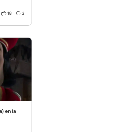
18
3
) en la