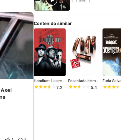
Tráiler
Contenido similar
Hoodlum: Los reyes de la mafia
Encantado de matarte
Furia Salvaje
7.2
5.4
7.1
 Axel
rna
1
1