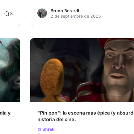
Bruno Berardi
8
2 de septiembre de 2025
dia y
"Pin pon": la escena más épica (y absurda
historia del cine.
Shrek