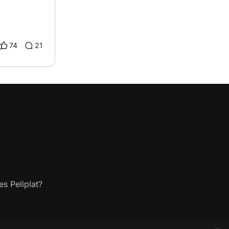
74
21
s Peliplat?