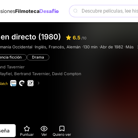
siones
Filmoteca
en directo (1980)
6.5
/10
emania Occidental ·
Inglés, Francés, Alemán ·
130 min ·
Abr de 1982 ·
Más
encia ficción
Drama
and Tavernier
Rayfiel
,
Bertrand Tavernier
,
David Compton
eseña
Puntuar
Ver
Quiero ver