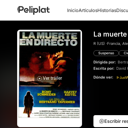
Inicio
Artículos
Historias
Discu
La muerte 
R (US) ·
Francia, Al
Suspenso
Ci
Dirigida por:
Bertr
Escrita por:
David 
Dónde ver:
Ver tráiler
Escribir r