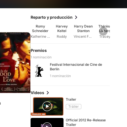
Reparto y producción
Romy
Harvey
Harry Dean
Thérèse
Max
Schneider
Keitel
Stanton
Liotard
Sy
Katherine Mortenhoe
Roddy
Vincent Ferriman
Tracey
Premios
1 nominación
Festival Internacional de Cine de
Berlín
rdedores
1 nominación
Videos
Trailer
s
Tráiler
Official 2012 Re-Release
Trailer