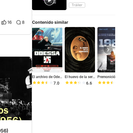
Tráiler
Contenido similar
16
8
El archivo de Odessa
El huevo de la serpiente
Premonición 1984
7.0
6.6
7.0
956)