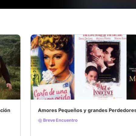
# Grandes Perdedores
# Clásicos
# Grandespe
ación
Amores Pequeños y grandes Perdedore
Breve Encuentro