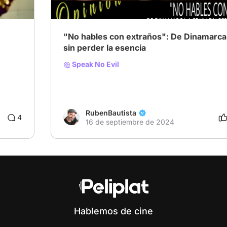
"No hables con extraños": De Dinamarca
sin perder la esencia
Speak No Evil
RubenBautista
4
16 de septiembre de 2024
Hablemos de cine