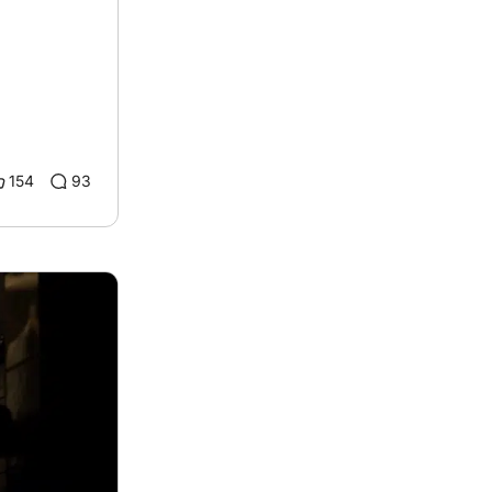
154
93