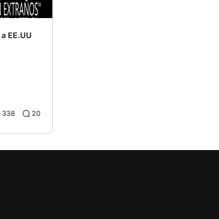
 a EE.UU
338
20