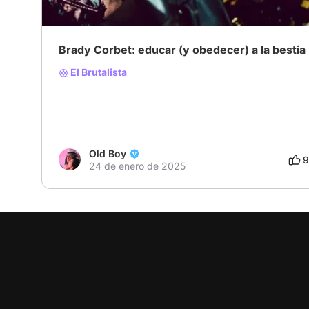
Brady Corbet: educar (y obedecer) a la bestia
El Brutalista
Old Boy
9
24 de enero de 2025