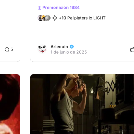
Premonición 1984
+
10
Peliplaters lo LIGHT
Arlequin
2
5
1 de junio de 2025