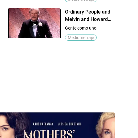
Ordinary People and
Melvin and Howard
Win Writing Awards:
Gente como uno
1981 Oscars
Mediometraje