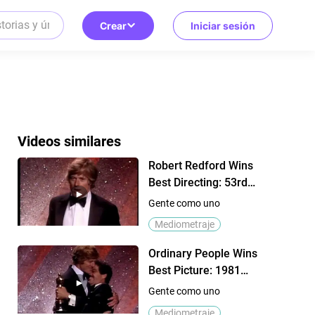
Crear
Iniciar sesión
Videos similares
Robert Redford Wins
Best Directing: 53rd
Oscars (1981)
Gente como uno
Mediometraje
Ordinary People Wins
Best Picture: 1981
Oscars
Gente como uno
Mediometraje