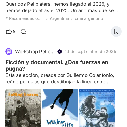
Queridos Peliplaters, hemos llegado al 2026, y
hemos dejado atrás el 2025. Un año más que se
va, para dar inicio a uno nuevo, lleno de
# Recomendaciones
# Argentina
# cine argentino
esperanzas, ilusiones y nuevas producciones
audiovisuales. Qué decir del año que se fue…la
5
idea de esta reseña no es hacer un resumen de lo
vivido, sino más bien recomendar obras para el
inicio de este año. El Eternauta (2025) Como ya
Workshop Peliplat
19 de septiembre de 2025
decía en una reseña con recome
Ficción y documental. ¿Dos fuerzas en
pugna?
Esta selección, creada por Guillermo Colantonio,
reúne películas que desdibujan la línea entre
documental y ficción, explorando cómo el cine
construye la verdad, manipula la realidad y
cuestiona los géneros tradicionales.