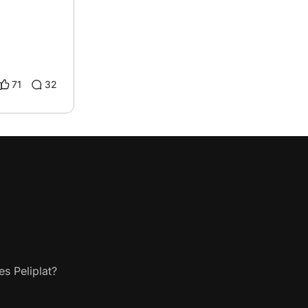
71
32
s Peliplat?