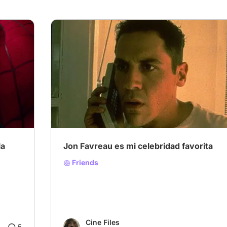
la
Jon Favreau es mi celebridad favorita
Friends
Cine Files
5
5