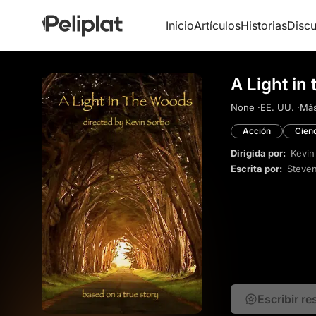
Inicio
Artículos
Historias
Discu
A Light in
None ·
EE. UU. ·
Má
Acción
Cienc
Dirigida por:
Kevin
Escrita por:
Steve
Escribir r