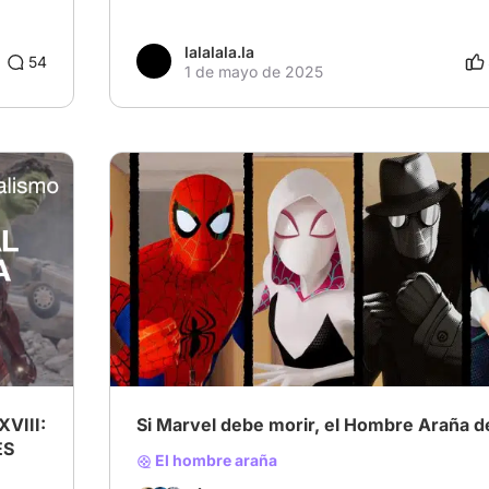
lalalala.la
54
1 de mayo de 2025
XVIII:
Si Marvel debe morir, el Hombre Araña d
ES
El hombre araña