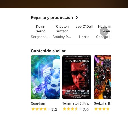
Reparto y producción
Kevin
Clayton
Joe O'Dell
Nathaniel
Re
Sorbo
Watson
Dean
Car
Sergeant Combes
Stanley Peters
Harris
George Hamill
Contenido similar
Guardian
Terminator 3: Rise of the Machines
Godzilla: Battle Royale
V
7.5
7.0
7.2