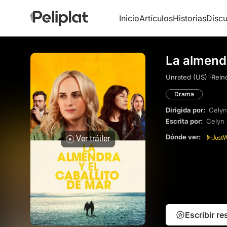
Inicio
Artículos
Historias
Discu
La almendr
Unrated (US) ·
Rein
Drama
Dirigida por:
Celyn
Escrita por:
Celyn
Dónde ver:
Ver tráiler
Escribir r