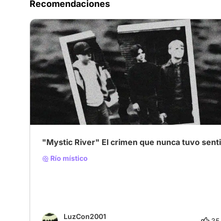
Recomendaciones
"Mystic River" El crimen que nunca tuvo sent
Río místico
LuzCon2001
35