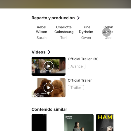
Reparto y producción
Rebel
Charlotte
Trine
Celyn
Meera
Wilson
Gainsbourg
Dyrholm
Jones
Sarah
Toni
Gwen
Joe
Dr. F
Videos
Official Trailer :30
Avance
Official Trailer
Tráiler
Contenido similar