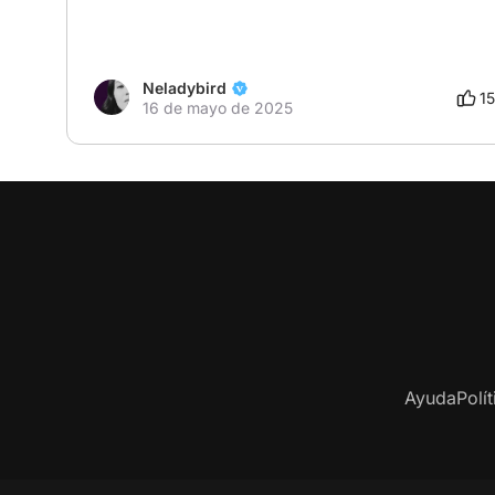
Neladybird
15
16 de mayo de 2025
Ayuda
Polí