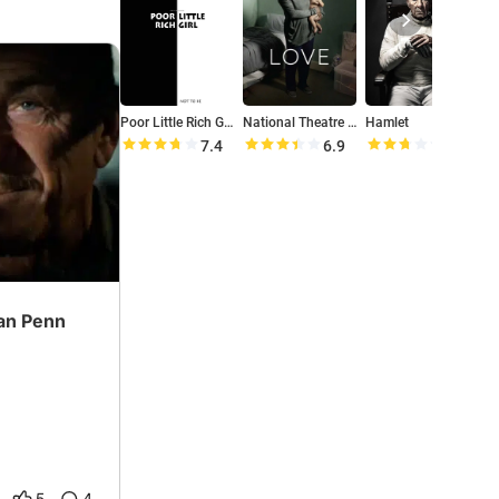
Poor Little Rich Girl
National Theatre Live: Love
Hamlet
7.4
6.9
5.4
ean Penn
5
4