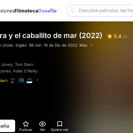
siones
Filmoteca
a y el caballito de mar (2022)
5.4
/10
o Unido ·
Inglés ·
96 min ·
16 de Dic de 2022 ·
Más
 Jones
,
Tom Stern
 Jones
,
Kaite O'Reilly
eseña
Puntuar
Ver
Quiero ver