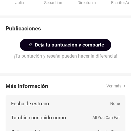
Julia
Sebastian
Director/a
Escritor/a
Publicaciones
Deja tu puntuación y comparte
¡Tu puntación y reseña pueden hacer la diferencia!
Más información
Ver más
Fecha de estreno
None
También conocido como
All You Can Eat