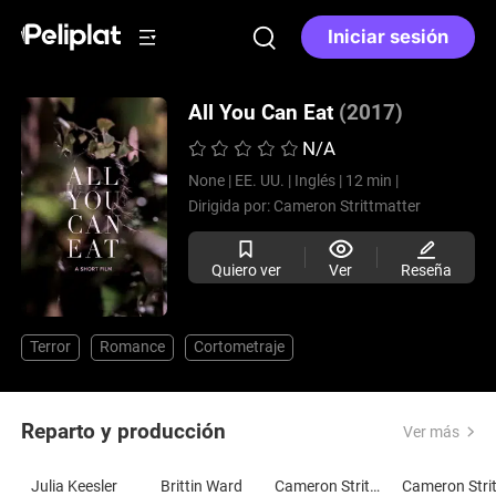
Iniciar sesión
All You Can Eat
(2017)
N/A
None |
EE. UU. |
Inglés |
12 min |
Dirigida por:
Cameron Strittmatter
Quiero ver
Ver
Reseña
Terror
Romance
Cortometraje
Reparto y producción
Ver más
Julia Keesler
Brittin Ward
Cameron Strittmatter