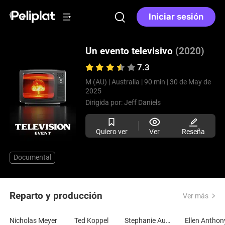
Iniciar sesión
Un evento televisivo
(2020)
7.3
M (AU) |
Australia |
90 min |
30 de May de
2025
Dirigida por:
Jeff Daniels
Quiero ver
Ver
Reseña
Documental
Reparto y producción
Ver más
Nicholas Meyer
Ted Koppel
Stephanie Austin
Ellen Anthon