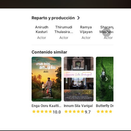
Reparto y producción
Anirudh
Thirumudi
Ramya
Sharanya
Hem
Kasturi
Thulasiram
Vijayan
Madhavan
Srini
an
Actor
Actor
Actor
Actor
Direc
Contenido similar
Enga Ooru Kaattilae
Innum Sila Varigal
Butterfly Dreams
10.0
9.7
8.0