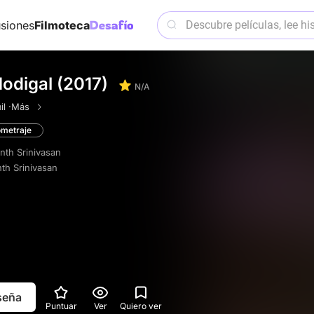
siones
Filmoteca
odigal (2017)
N/A
l ·
Más
ometraje
th Srinivasan
h Srinivasan
eseña
Puntuar
Ver
Quiero ver