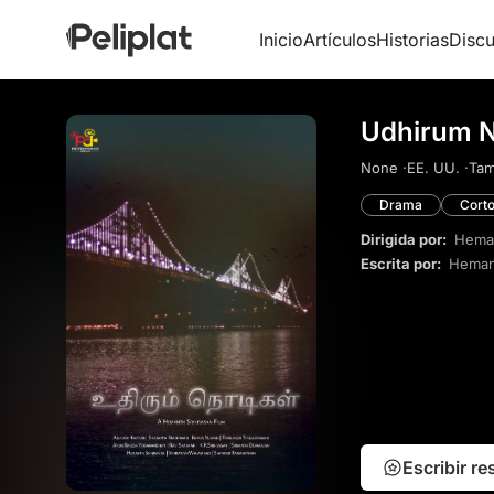
Inicio
Artículos
Historias
Discu
Udhirum N
None ·
EE. UU. ·
Tami
Drama
Cort
Dirigida por:
Heman
Escrita por:
Hemant
Escribir r