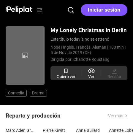
Iniciar sesión
My Lonely Christmas in Berlin
Este título todavía no se estrenó
None |
Inglés, Francés, Alemán |
100 min |
5 de Nov de 2019 (DE)
Dirigida por:
Charlotte Roustang
Quiero ver
Ver
Reseña
Comedia
Drama
Reparto y producción
Ver más
Marc Aden Gray
Pierre Kiwitt
Anna Bullard
Annette Lob