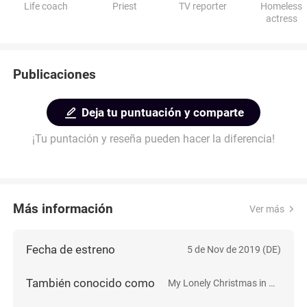
Life coach
Priest
TV reporter
Homeless
actress
Publicaciones
Deja tu puntuación y comparte
¡Tu puntación y reseña pueden hacer la diferencia!
Más información
Ver más
Fecha de estreno
5 de Nov de 2019 (DE)
También conocido como
My Lonely Christmas in Berlin