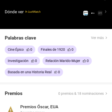
Unidos durante los años veinte. Tras el asesinato a
sangre fría de varios miembros de la tribu Osage,
Dónde ver
Ernest Burkhart será el encargado de desentrañar
el misterio y arrojar luz sobre los violentos
sucesos.
Palabras clave
Ver más
Cine Épico
0
Finales de 1920
0
Investigación
0
Relación Marido-Mujer
0
Basada en una Historia Real
0
Premios
0 premios & 18 nominaciones
Premios Óscar, EUA