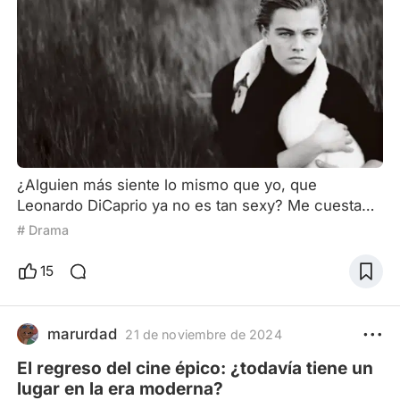
¿Alguien más siente lo mismo que yo, que
Leonardo DiCaprio ya no es tan sexy? Me cuesta
distinguir entre los personajes que interpreta. No
# Drama
es que sus habilidades de actuación sean malas,
es solo que, como es una supermega estrella de
15
Hollywood, el público está demasiado familiarizado
con su imagen y su estilo de actuación. En
"Asesinos de la luna", su propia imagen eclipsa por
marurdad
21 de noviembre de 2024
completo las caracte
El regreso del cine épico: ¿todavía tiene un
lugar en la era moderna?