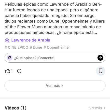
Películas épicas como Lawrence of Arabia o Ben-
Hur fueron íconos de una época, pero el género
parecía haber quedado relegado. Sin embargo,
títulos recientes como Dune, Oppenheimer y Killers
of the Flower Moon muestran un renacimiento de
producciones ambiciosas. ¿El cine épico está
regresando como un género relevante en la
Lawrence de Arabia
actualidad, o compite en desventaja con los
# CINE EPICO
# Dune
# Oppenheimer
blockbusters de superhéroes? ¿Cómo han
evolucionado estas narrativas para atraer al público
¿Qué opinas? ¡Comenta!
moderno?
1
Ver más
Videos (1)
Ver más