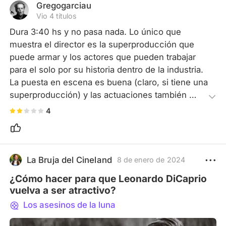
Gregogarciau
Vio 4 títulos
Dura 3:40 hs y no pasa nada. Lo único que 
muestra el director es la superproducción que 
puede armar y los actores que pueden trabajar 
para el solo por su historia dentro de la industria. 
La puesta en escena es buena (claro, si tiene una 
superproducción) y las actuaciones también 
están bien, pero la trama es lenta y sin 
4
emociones. La historia seria buena si fuese una 
miniserie de 4 capítulos donde no elimine las 
escenas de acción. Acá donde uno espera que 
hayan tiros y peleas como Scorsese nos ha 
La Bruja del Cineland
8 de enero de 2024
demostrados, las escenas pasan casi inadvertida 
¿Cómo hacer para que Leonardo DiCaprio
solo para "acortar" la película.
vuelva a ser atractivo?
Los asesinos de la luna