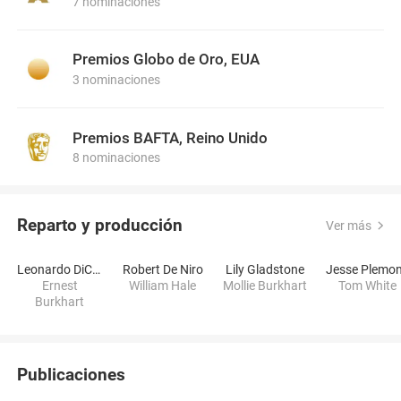
7 nominaciones
Premios Globo de Oro, EUA
3 nominaciones
Premios BAFTA, Reino Unido
8 nominaciones
Reparto y producción
Ver más
Leonardo DiCaprio
Robert De Niro
Lily Gladstone
Jesse Plemo
Ernest
William Hale
Mollie Burkhart
Tom White
Burkhart
Publicaciones