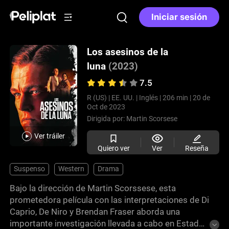
Iniciar sesión
Los asesinos de la
luna
(2023)
7.5
R (US) |
EE. UU. |
Inglés |
206 min |
20 de
Oct de 2023
Dirigida por:
Martin Scorsese
Ver tráiler
Quiero ver
Ver
Reseña
Suspenso
Western
Drama
Bajo la dirección de Martin Scorssese, esta
prometedora película con las interpretaciones de Di
Caprio, De Niro y Brendan Fraser aborda una
importante investigación llevada a cabo en Estados