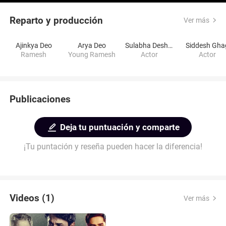
Reparto y producción
Ver más
Ajinkya Deo
Arya Deo
Sulabha Deshpande
Siddesh Gha
Ramesh
Young Ramesh
Actor
Actor
Publicaciones
Deja tu puntuación y comparte
¡Tu puntación y reseña pueden hacer la diferencia!
Videos (1)
Ver más