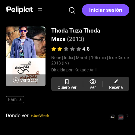
Iniciar sesión
Thoda Tuza Thoda
Maza
(2013)
4.8
None |
India |
Marati |
106 min |
6 de Dic de
2013 (IN)
Dirigida por:
Kakade Anil
Ver tráiler
Quiero ver
Ver
Reseña
Familia
Dónde ver