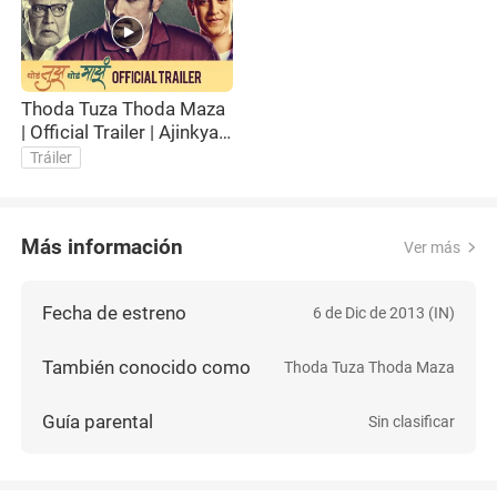
Thoda Tuza Thoda Maza
| Official Trailer | Ajinkya
Deo, Vikram Gokhale,
Tráiler
Varsha Usgaonkar
Más información
Ver más
Fecha de estreno
6 de Dic de 2013 (IN)
También conocido como
Thoda Tuza Thoda Maza
Guía parental
Sin clasificar