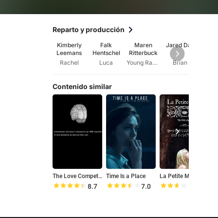
Reparto y producción
Kimberly
Falk
Maren
Jared Day
Meg
Leemans
Hentschel
Ritterbuck
And
Rachel
Luca
Young Rachel
Brian
Contenido similar
The Love Competition
Time Is a Place
La Petite Mort
H
8.7
7.0
5.2