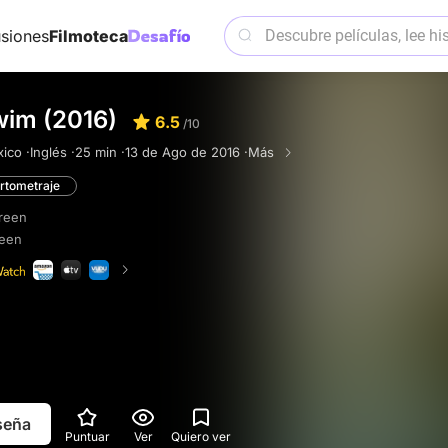
siones
Filmoteca
wim (2016)
6.5
/10
ico ·
Inglés ·
25 min ·
13 de Ago de 2016 ·
Más
rtometraje
reen
reen
eseña
Puntuar
Ver
Quiero ver