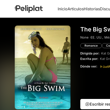
Inicio
Artículos
Historias
Discu
The Big S
None ·
EE. UU., Méx
Romance
Co
Dirigida por:
Kat G
Escrita por:
Kat G
Dónde ver:
Escribir r