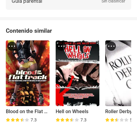
Guía parental
Sin clasificar
Contenido similar
Blood on the Flat Track: The Rise of the Rat City Rollergirls
Hell on Wheels
Roller Derby Gi
7.3
7.3
5.9