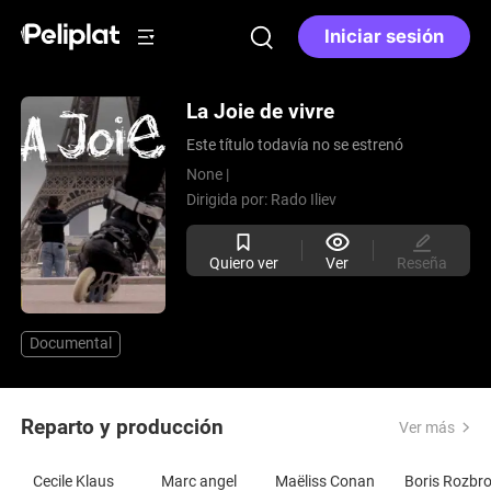
Iniciar sesión
La Joie de vivre
Este título todavía no se estrenó
None |
Dirigida por:
Rado Iliev
Quiero ver
Ver
Reseña
Documental
Reparto y producción
Ver más
Cecile Klaus
Marc angel
Maëliss Conan
Boris Rozbro