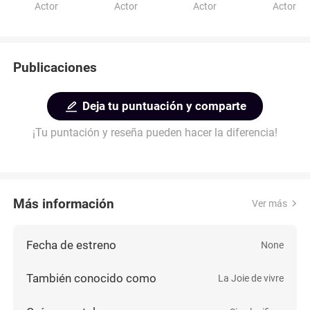
Actor
Actor
Actor
Actor
Publicaciones
Deja tu puntuación y comparte
¡Tu puntación y reseña pueden hacer la diferencia!
Más información
Ver más
Fecha de estreno
None
También conocido como
La Joie de vivre