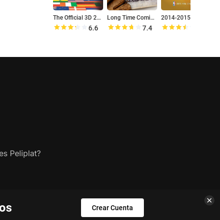
The Official 3D 2010 FIFA World Cup Film
Long Time Coming: A 1955 Baseball Story
2014-2015 NBA Champions - Golden State Warriors
6.6
7.4
7.0
s Peliplat?
los
Crear Cuenta
os.