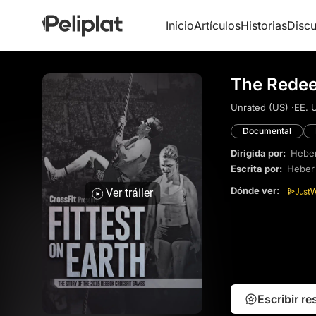
Inicio
Artículos
Historias
Discu
The Redee
Unrated (US) ·
EE. 
Documental
Dirigida por:
Hebe
Escrita por:
Heber
Dónde ver:
Ver tráiler
Escribir r