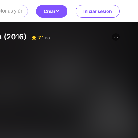
Crear
Iniciar sesión
h (2016)
7.1
/10