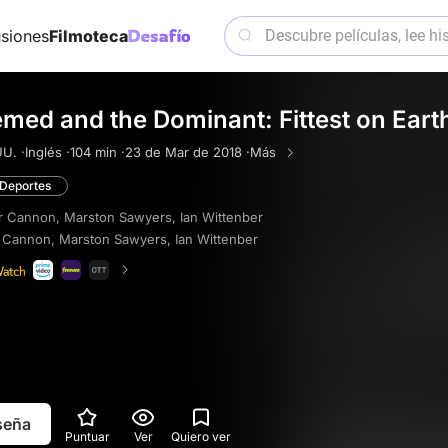
siones
Filmoteca
med and the Dominant: Fittest on Eart
UU. ·
Inglés ·
104 min ·
23 de Mar de 2018 ·
Más
Deportes
r Cannon
,
Marston Sawyers
,
Ian Wittenber
 Cannon
,
Marston Sawyers
,
Ian Wittenber
eseña
Puntuar
Ver
Quiero ver