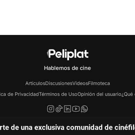
Hablemos de cine
Artículos
Discusiones
Videos
Filmoteca
tica de Privacidad
Términos de Uso
Opinión del usuario
¿Qué e
te de una exclusiva comunidad de cinéfi
pyright © 2020-2026 Peliplat Technology Co., Ltd. Todos los derechos reservad