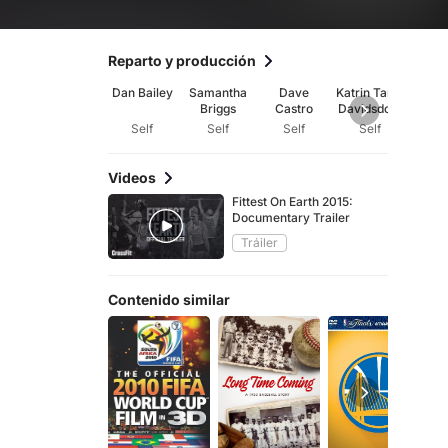
Reparto y producción
Dan Bailey
Samantha
Dave
Katrin Tanja
Bro
Briggs
Castro
Davidsdotti
En
r
Self
Self
Self
Self
Se
Videos
Fittest On Earth 2015:
Documentary Trailer
Tráiler
Contenido similar