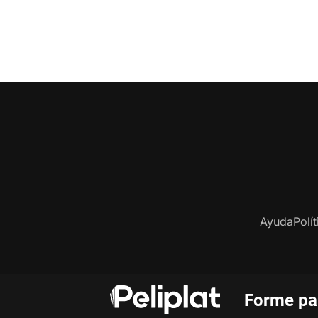
Ayuda
Polí
Forme par
Co