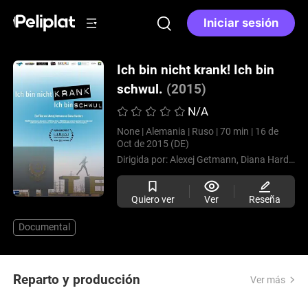
Iniciar sesión
Ich bin nicht krank! Ich bin
schwul.
(2015)
N/A
None |
Alemania |
Ruso |
70 min |
16 de
Oct de 2015 (DE)
Dirigida por:
Alexej Getmann,
Diana Harders
Quiero ver
Ver
Reseña
Documental
Reparto y producción
Ver más