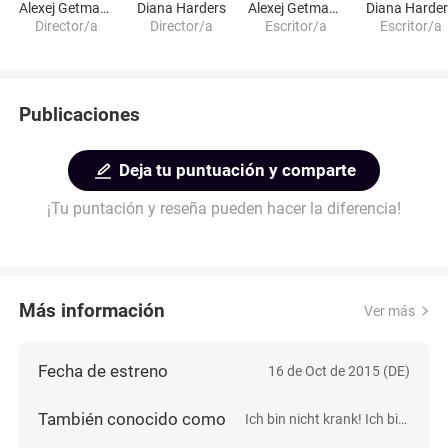
Alexej Getmann
Diana Harders
Alexej Getmann
Diana Harde
Director/a
Director/a
Escritor/a
Escritor/a
Publicaciones
Deja tu puntuación y comparte
¡Tu puntación y reseña pueden hacer la diferencia!
Más información
Ver más
Fecha de estreno
16 de Oct de 2015 (DE)
También conocido como
Ich bin nicht krank! Ich bin schwul.