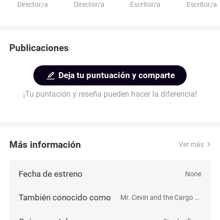
Director/a
Director/a
Escritor/a
Escritor/a
Publicaciones
Deja tu puntuación y comparte
¡Tu puntación y reseña pueden hacer la diferencia!
Más información
Ver más
Fecha de estreno
None
También conocido como
Mr. Cevin and the Cargo Cult