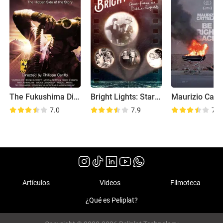
The Fukushima Disaster
Bright Lights: Starring Carrie Fisher and Debbie Reynolds
7.0
7.9
7.3
Artículos
Videos
Filmoteca
¿Qué es Peliplat?