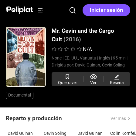
Iniciar sesión
Mr. Cevin and the Cargo
Cult
(2016)
N/A
None |
EE. UU., Vanuatu |
Inglés |
95 min |
Dirigida por:
David Guinan,
Cevin Soling
Quiero ver
Ver
Reseña
Documental
Reparto y producción
Ver más
David Guinan
Cevin Soling
David Guinan
Colli