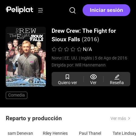
Iniciar sesión
Drew Crew: The Fight for
Sioux Falls
(2016)
N/A
None |
EE. UU. |
Inglés |
5 de Ago de 2016
Dirigida por:
Will Hannemann
Quiero ver
Ver
Reseña
Comedia
Reparto y producción
Ver más
sam Denevan
Riley Hennies
Paul Thanel
Tate Lindsa