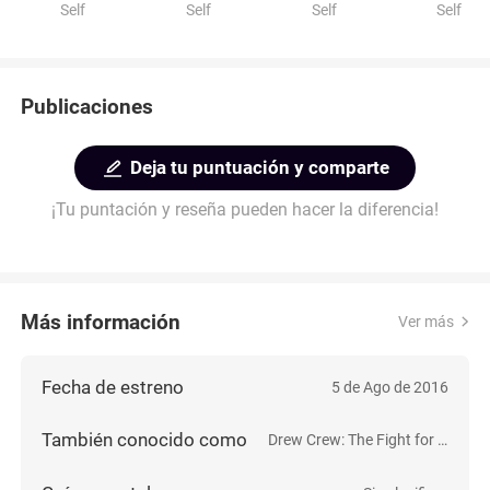
Self
Self
Self
Self
Publicaciones
Deja tu puntuación y comparte
¡Tu puntación y reseña pueden hacer la diferencia!
Más información
Ver más
Fecha de estreno
5 de Ago de 2016
También conocido como
Drew Crew: The Fight for Sioux Falls