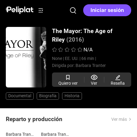
Iniciar sesión
The Mayor: The Age of
Riley
(2016)
N/A
None |
EE. UU. |
66 min |
Dirigida por:
Barbara Tranter
Quiero ver
Ver
Reseña
Documental
Biografía
Historia
Reparto y producción
Ver más
Barbara Tranter
Barbara Tranter