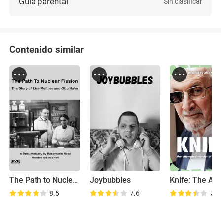
Guía parental
Sin clasificar
Contenido similar
The Path to Nuclear Fission: The Story of Lise Meitner and Otto Hahn
Joybubbles
8.5
7.6
7.5