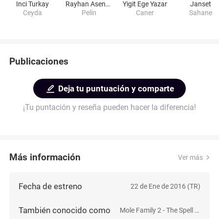
Inci Turkay
Rayhan Asena Keskinci
Yigit Ege Yazar
Janset
Ceyda
Pelin
Caner
Sahane
Publicaciones
Deja tu puntuación y comparte
¡Tu puntación y reseña pueden hacer la diferencia!
Más información
Ver más
Fecha de estreno
22 de Ene de 2016 (TR)
También conocido como
Mole Family 2 - The Spell of the Shadow