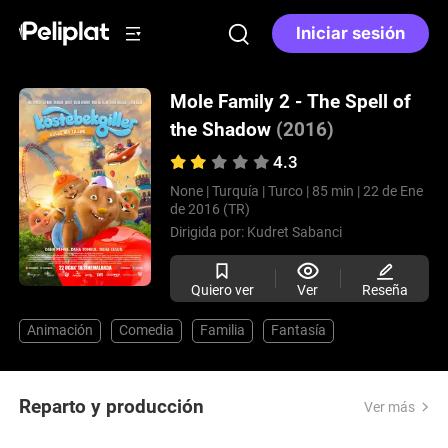
Iniciar sesión
Mole Family 2 - The Spell of
the Shadow
(2016)
4.3
None |
Turquía |
Turco |
85 min |
22 de Ene
de 2016 (TR)
Dirigida por:
Kudret Sabanci
Quiero ver
Ver
Reseña
Animación
Comedia
Familia
Fantasía
Reparto y producción
Ver más