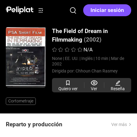
Iniciar sesión
The Field of Dream in
Filmmaking
(2002)
N/A
None |
EE. UU. |
Inglés |
10 min |
Mar de
2002
Dirigida por:
Chhoun Chan Rasmey
Quiero ver
Ver
Reseña
Cortometraje
Reparto y producción
Ver más