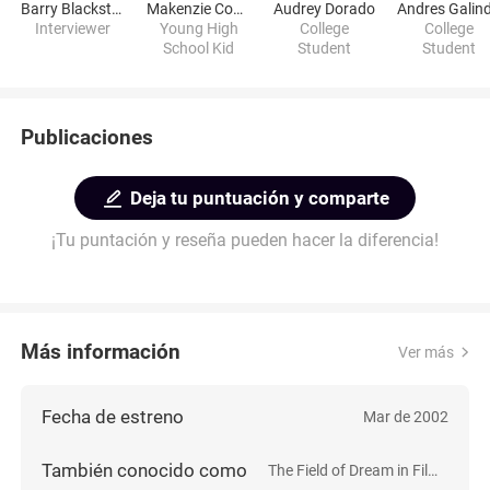
Barry Blackstone
Makenzie Coats
Audrey Dorado
Andres Galin
Interviewer
Young High
College
College
School Kid
Student
Student
Publicaciones
Deja tu puntuación y comparte
¡Tu puntación y reseña pueden hacer la diferencia!
Más información
Ver más
Fecha de estreno
Mar de 2002
También conocido como
The Field of Dream in Filmmaking