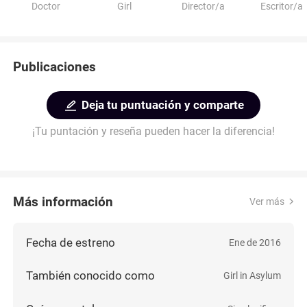
Doctor
Girl
Director/a
Escritor/a
Publicaciones
Deja tu puntuación y comparte
¡Tu puntación y reseña pueden hacer la diferencia!
Más información
Ver más
Fecha de estreno
Ene de 2016
También conocido como
Girl in Asylum