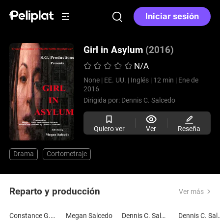
Iniciar sesión
Girl in Asylum
(2016)
N/A
None |
EE. UU. |
Inglés |
12 min |
Ene de
2016
Dirigida por:
Dennis C. Salcedo
Quiero ver
Ver
Reseña
Drama
Cortometraje
Reparto y producción
Ver más
Constance G. Salcedo
Megan Salcedo
Dennis C. Salcedo
Dennis C.