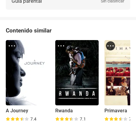
Guía parental
Sin clasificar
Contenido similar
A Journey
Rwanda
Primavera
7.4
7.1
7.1