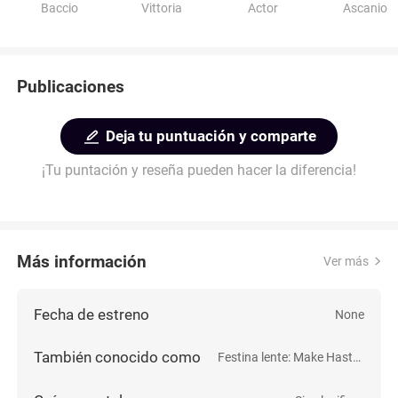
Baccio
Vittoria
Actor
Ascanio
Publicaciones
Deja tu puntuación y comparte
¡Tu puntación y reseña pueden hacer la diferencia!
Más información
Ver más
Fecha de estreno
None
También conocido como
Festina lente: Make Haste Slowly