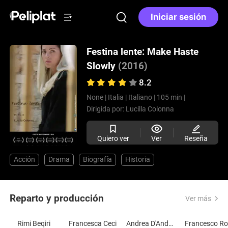
Iniciar sesión
Festina lente: Make Haste
Slowly
(2016)
8.2
None |
Italia |
Italiano |
105 min |
Dirigida por:
Lucilla Colonna
Quiero ver
Ver
Reseña
Acción
Drama
Biografía
Historia
Reparto y producción
Ver más
Rimi Beqiri
Francesca Ceci
Andrea D'Andrea