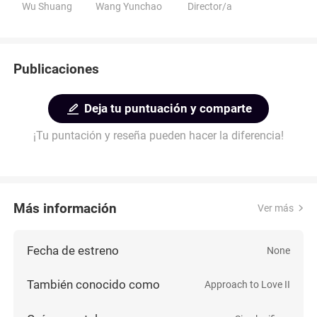
Wu Shuang
Wang Yunchao
Director/a
Publicaciones
Deja tu puntuación y comparte
¡Tu puntación y reseña pueden hacer la diferencia!
Más información
Ver más
Fecha de estreno
None
También conocido como
Approach to Love II