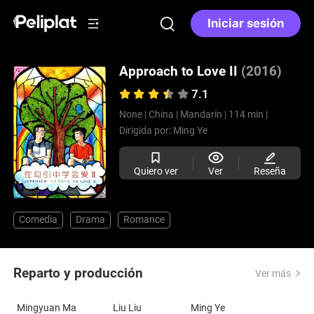
Iniciar sesión
Approach to Love II
(2016)
7.1
None |
China |
Mandarín |
114 min |
Dirigida por:
Ming Ye
Quiero ver
Ver
Reseña
Comedia
Drama
Romance
Reparto y producción
Ver más
Mingyuan Ma
Liu Liu
Ming Ye