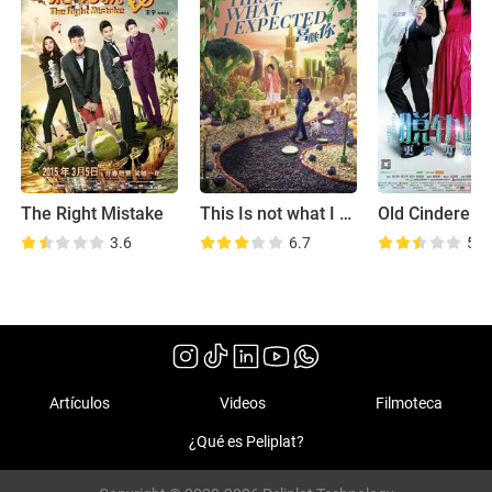
The Right Mistake
This Is not what I expected
Old Cinderella
3.6
6.7
5.3
Artículos
Videos
Filmoteca
¿Qué es Peliplat?