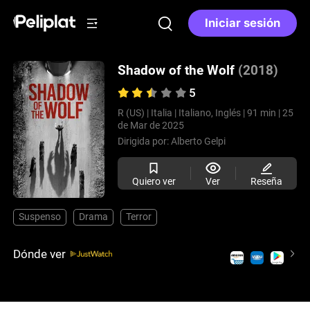
Iniciar sesión
Shadow of the Wolf
(2018)
5
R (US) |
Italia |
Italiano, Inglés |
91 min |
25
de Mar de 2025
Dirigida por:
Alberto Gelpi
Quiero ver
Ver
Reseña
Suspenso
Drama
Terror
Dónde ver