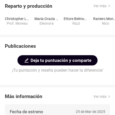
Reparto y producción
Ver más
Christopher Lambert
Maria Grazia Cucinotta
Ettore Belmondo
Raniero Monaco 
Prof. Moreau
Eleonora
Rizzi
Nico
Publicaciones
Deja tu puntuación y comparte
¡Tu puntación y reseña pueden hacer la diferencia!
Más información
Ver más
Fecha de estreno
25 de Mar de 2025