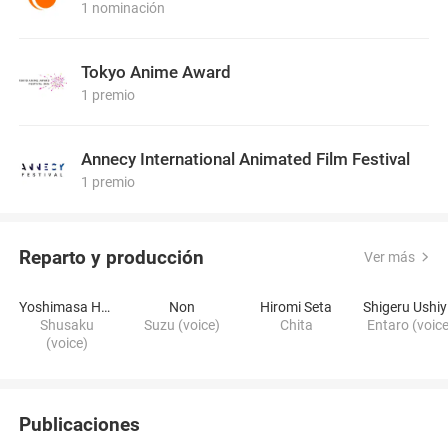
1 nominación
Tokyo Anime Award
1 premio
Annecy International Animated Film Festival
1 premio
Reparto y producción
Ver más
Yoshimasa Hosoya
Non
Hiromi Seta
S
Shusaku
Suzu (voice)
Chita
Entaro (voic
(voice)
Publicaciones