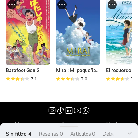
Barefoot Gen 2
Mirai: Mi pequeña hermana
7.1
7.0
7.7
(2016)
Artículos
Videos
Filmoteca
Sin filtro 4
Reseñas 0
Artículos 0
Debate 0
Lis
¿Qué es Peliplat?