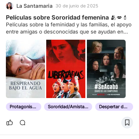
La Santamaria
30 de junio de 2025
Películas sobre Sororidad femenina 🫂💋💄
Películas sobre la feminidad y las familias, el apoyo
entre amigas o desconocidas que se ayudan en
momentos de dificultad o difíciles, buscando un
camino y solución a la vida. Una hermandad
femenina. Comedias, dramas familiares y de
comunidades lideradas por mujeres.
Protagonista Femenina
Sororidad/Amistad Entre Mujeres
Despertar de las Mujeres