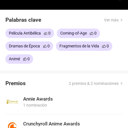
familia de él, la guerra se aproxima, transformando
la rutina en lucha por sobrevivir. En un mundo
donde la paz cede al sufrimiento, Suzu debe hallar
Palabras clave
Ver más
la fuerza para proteger a quienes ama.
Película Antibélica
0
Coming-of-Age
0
Dramas de Época
0
Fragmentos de la Vida
0
Animé
0
Premios
2 premios & 2 nominaciones
Annie Awards
1 nominación
Crunchyroll Anime Awards