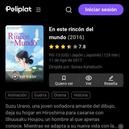
Iniciar sesión
En este rincón del
mundo
(2016)
7.8
PG-13 (US) |
Japón |
Japonés |
129 min |
11 de Ago de 2017
Dirigida por:
Sunao Katabuchi
Ver tráiler
Quiero ver
Ver
Reseña
Animación
Guerra
Drama
Historia
Suzu Urano, una joven soñadora amante del dibujo,
deja su hogar en Hiroshima para casarse con
Shuusaku Houjou, un hombre al que apenas
conoce. Mientras se adapta a su nueva vida con la