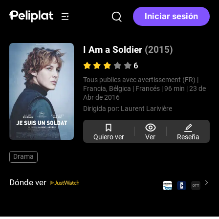
Iniciar sesión
I Am a Soldier
(2015)
6
Tous publics avec avertissement (FR) |
Francia, Bélgica |
Francés |
96 min |
23 de
Abr de 2016
Dirigida por:
Laurent Larivière
Quiero ver
Ver
Reseña
Drama
Dónde ver