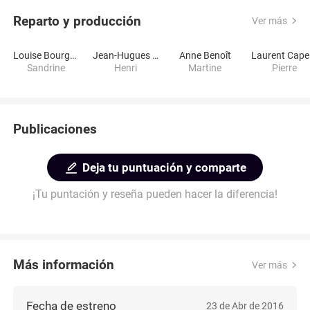
Reparto y producción
Ver más
Louise Bourgoin
Jean-Hugues Anglade
Anne Benoît
L
Sandrine
Henri
Martine
Pierre
Publicaciones
Deja tu puntuación y comparte
¡Tu puntación y reseña pueden hacer la diferencia!
Más información
Ver más
Fecha de estreno
23 de Abr de 2016