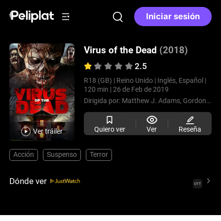
Iniciar sesión
Virus of the Dead
(2018)
2.5
R18 (GB) |
Reino Unido |
Inglés, Español |
120 min |
26 de Feb de 2019
Dirigida por:
Matthew J. Adams,
Gordon Bressack,
Quiero ver
Ver
Reseña
Ver tráiler
Acción
Suspenso
Terror
Dónde ver