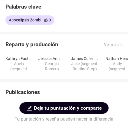
Palabras clave
Apocalipsis Zombi
0
Reparto y producción
Ver más
Kathryn Eastwood
Jessica Ann Brownlie
James Cullen Bressack
Nathan Hea
Abela
Georgia
Jake (segment:
Andy
(segment:
Romero
Routine Stop)
(segment:
American
(segment: 29
Andy's Loss
Virus)
Days Crossed)
Publicaciones
Deja tu puntuación y comparte
¡Tu puntación y reseña pueden hacer la diferencia!