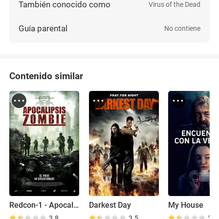
También conocido como
Virus of the Dead
Guía parental
No contiene
Contenido similar
Redcon-1 - Apocalipsis Zombie
Darkest Day
My House
3.8
3.5
3.8