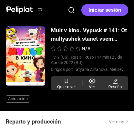
Iniciar sesión
Mult v kino. Vypusk # 141: Ot
multyashek stanet vsem
tepley
(2022)
N/A
TV-Y (US) |
Rusia |
Ruso |
47 min |
23 de
Abr de 2022 (RU)
Dirigida por:
Tatyana Alifanova,
Aleksey Ignatov,
Quiero ver
Ver
Reseña
Animación
Reparto y producción
Ver más