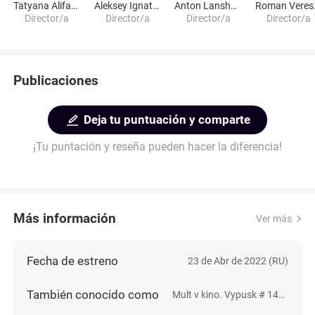
Tatyana Alifanova
Aleksey Ignatov
Anton Lanshakov
Rom
Director/a
Director/a
Director/a
Director/a
Publicaciones
Deja tu puntuación y comparte
¡Tu puntación y reseña pueden hacer la diferencia!
Más información
Ver más
Fecha de estreno
23 de Abr de 2022 (RU)
También conocido como
Mult v kino. Vypusk # 141: Ot multyashek stanet vsem tepley