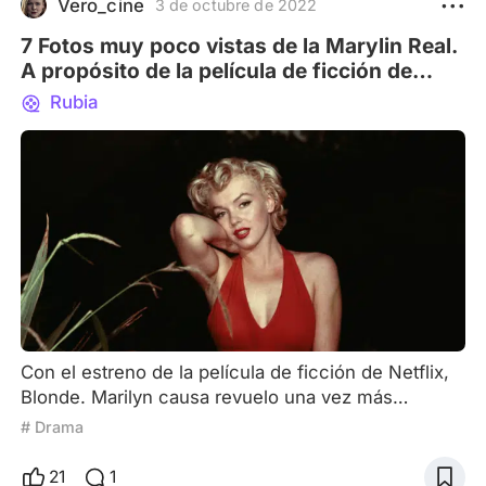
Vero_cine
3 de octubre de 2022
futuro lo hará de
7 Fotos muy poco vistas de la Marylin Real.
A propósito de la película de ficción de
Netflix: Blonde
Rubia
Con el estreno de la película de ficción de Netflix,
Blonde. Marilyn causa revuelo una vez más
después de 60 años de su muerte. Marilyn Monroe
# Drama
es uno de los grandes íconos del cine y de la
cultura pop, son infinitos los registros fotográficos
21
1