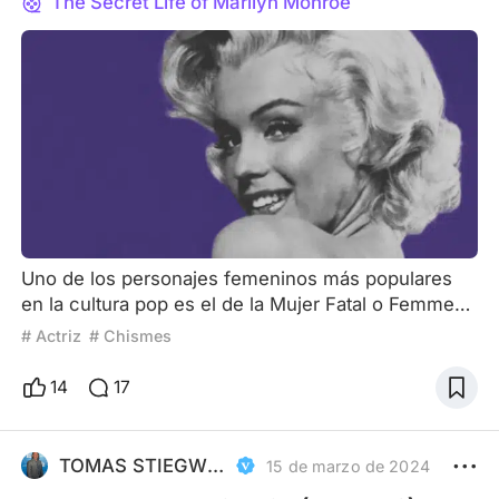
The Secret Life of Marilyn Monroe
Uno de los personajes femeninos más populares
en la cultura pop es el de la Mujer Fatal o Femme
Fatale. Normalmente, suelen ser rubias (aunque a
# Actriz
# Chismes
veces también son castañas o pelirrojas), con una
belleza incomparable y una sensualidad
14
17
desbordante. Las femme fatale son conscientes
del poder que ejercen sobre los hombres y lo
utilizan a su favor para salirse con la suya. Hay otro
TOMAS STIEGWARDT
15 de marzo de 2024
personaje, muy simil