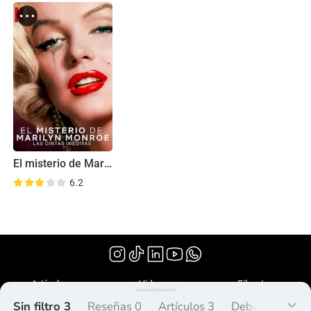
El misterio de Marilyn Monroe: Las cintas inéditas
6.2
(2022)
Artículos
Videos
Filmoteca
Sin filtro 3
Reseñas 0
Artículos 3
Debate 0
Lis
¿Qué es Peliplat?