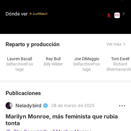
secretos inconfesables que rodearon su trágica
muerte y desvelan la verdadera esencia de un icono
Dónde ver
de Hollywood.
Reparto y producción
Ver más
Lauren Bacall
Ray Bull
Joe DiMaggio
Tom Ewell
SelfarchiveFoo
Billy Wilder
SelfarchiveFoo
Richard
tage
tage
Shermanarch
eFootage
Publicaciones
Neladybird
28 de marzo de 2025
Marilyn Monroe, más feminista que rubia
tonta