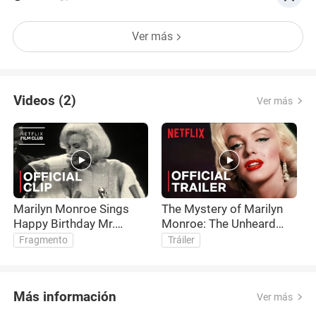
que existen de ella. Pero dado el gran revuelo que
la película lanzada por Netflix: Blonde, son muchos
Ver más
los archivos que se han estado moviendose en la
matrix
Videos (2)
Ver más
Marilyn Monroe Sings
The Mystery of Marilyn
Happy Birthday Mr.
Monroe: The Unheard
President to JFK | Netflix
Tapes | Official Trailer |
Fragmento
Tráiler
Netflix
Más información
Ver más