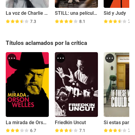
La voz de Charlie Chaplin
STILL: una película sobre Michael J. Fox
Sid y Judy
7.3
8.1
7.4
Títulos aclamados por la crítica
La mirada de Orson Welles
Friedkin Uncut
6.7
7.1
7.2