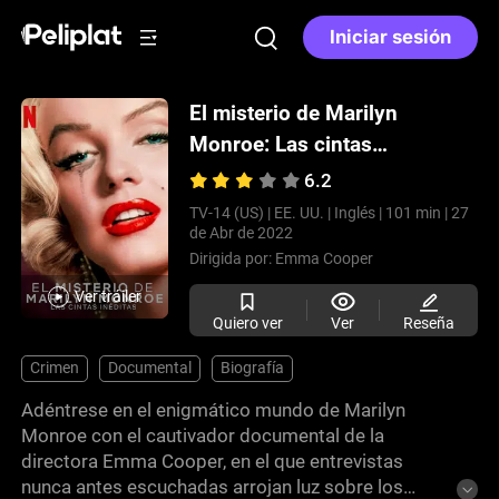
Iniciar sesión
El misterio de Marilyn
Monroe: Las cintas
inéditas
(2022)
6.2
TV-14 (US) |
EE. UU. |
Inglés |
101 min |
27
de Abr de 2022
Dirigida por:
Emma Cooper
Ver tráiler
Quiero ver
Ver
Reseña
Crimen
Documental
Biografía
Adéntrese en el enigmático mundo de Marilyn
Monroe con el cautivador documental de la
directora Emma Cooper, en el que entrevistas
nunca antes escuchadas arrojan luz sobre los