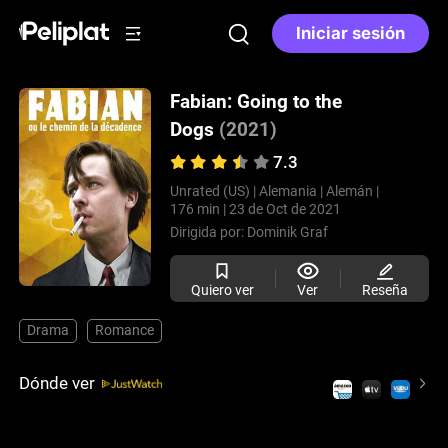
Iniciar sesión
Fabian: Going to the
Dogs
(2021)
7.3
Unrated (US) |
Alemania |
Alemán |
176 min |
23 de Oct de 2021
Dirigida por:
Dominik Graf
Quiero ver
Ver
Reseña
Drama
Romance
Dónde ver