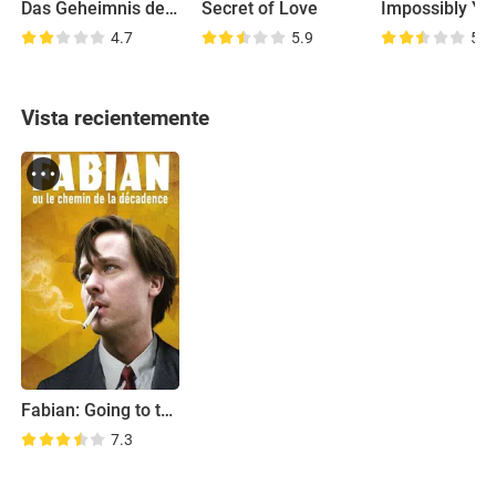
Das Geheimnis des Rosengartens
Secret of Love
Impossibly Yo
4.7
5.9
5.8
Vista recientemente
Fabian: Going to the Dogs
7.3