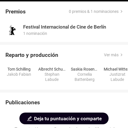
Premios
0 premios & 1 nominaciones
Festival Internacional de Cine de Berlín
1 nominación
Reparto y producción
Ver más
Tom Schilling
Albrecht Schuch
Saskia Rosendahl
Mic
Jakob Fabian
Stephan
Cornelia
Justizrat
Labude
Battenberg
Labude
Publicaciones
Deja tu puntuación y comparte