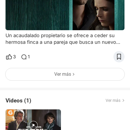
Un acaudalado propietario se ofrece a ceder su
hermosa finca a una pareja que busca un nuevo
comienzo. Sin embargo, la casa de sus sueños
viene con una condición inquebrantable: nunca
3
1
podrán abrir la puerta del sótano, ya que en caso
de hacerlo lo perderían todo. Al parecer, una
Ver más
condición fácil de cumplir 🤔 mmm... no lo creo. Un
thriller apasionante que utiliza una simple pero
poderosa premisa, c
Videos (1)
Ver más