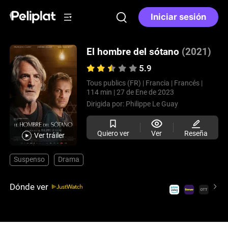
Iniciar sesión
El hombre del sótano
(2021)
5.9
Tous publics (FR) |
Francia |
Francés |
114 min |
27 de Ene de 2023
Dirigida por:
Philippe Le Guay
Quiero ver
Ver
Reseña
Ver tráiler
Suspenso
Drama
Dónde ver