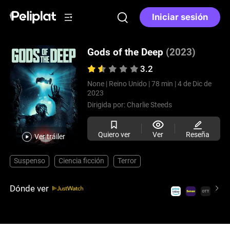
Iniciar sesión
Gods of the Deep
(2023)
3.2
None |
Reino Unido |
78 min |
4 de Dic de
2023
Dirigida por:
Charlie Steeds
Quiero ver
Ver
Reseña
Ver tráiler
Suspenso
Ciencia ficción
Terror
Dónde ver