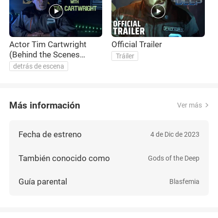
Actor Tim Cartwright
Official Trailer
(Behind the Scenes
Tráiler
Interview)
detrás de escena
Más información
Ver más
Fecha de estreno
4 de Dic de 2023
También conocido como
Gods of the Deep
Guía parental
Blasfemia