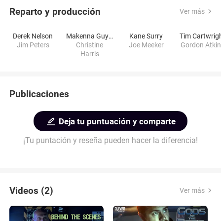
Reparto y producción
Ver más
Derek Nelson
Makenna Guyler
Kane Surry
Tim Cartwrig
Jim Peters
Christine
Joe Meeker
Gordon Atki
Harris
Publicaciones
Deja tu puntuación y comparte
¡Tu puntación y reseña pueden hacer la diferencia!
Videos (2)
Ver más