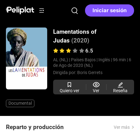
Iniciar sesión
Lamentations of
Judas
(2020)
6.5
AL (NL) |
Países Bajos |
Inglés |
96 min |
6
de Ago de 2020 (NL)
Dirigida por:
Boris Gerrets
Quiero ver
Ver
Reseña
Documental
Reparto y producción
Ver más